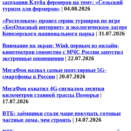
заседании Клуба фермеров на тему: «Сельский
туризм для фермеров»
|
04.08.2026
«Ростелеком» провел серию турниров по игре
«БезОпасный интернет» в экологическом лагере
Кенозерского национального парка
|
31.07.2026
Внимание на экран: Wink первым из онлайн-
кинотеатров совместно с МЧС России запустил
экстренные оповещения
|
22.07.2026
МегаФон назвал самые популярные 5G-
смартфоны в России
|
20.07.2026
МегаФон охватил 4G-сигналом десятки
километров главной трассы Поморья
|
17.07.2026
ВТБ: заёмщики стали чаще покупать готовые
частные дома, чем строить
|
14.07.2026