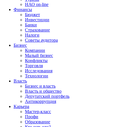
НАО on-line
Финансы
Бюджет
Инвестиции
Банки
Страхование
Налоги
Советы аудитора
Бизнес
Компании
Малый бизнес
Конфликты
Торговля
Исследования
Технологии
Власть
Бизнес и власть
Власть и общество
Депутатский портфель
Антикоррупция
Карьера
Мастер-класс
Профи
Образование
Кто есть кто?