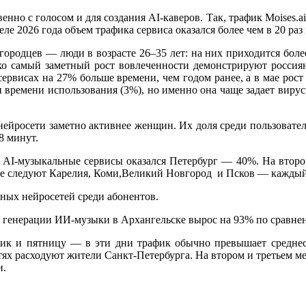
енно с голосом и для создания AI-каверов. Так, трафик Moises.ai
еле 2026 года объем трафика сервиса оказался более чем в 20 раз
городцев — люди в возрасте 26–35 лет: на них приходится боле
ко самый заметный рост вовлеченности демонстрируют россия
ервисах на 27% больше времени, чем годом ранее, а в мае рост
времени использования (3%), но именно она чаще задает вирусн
йросети заметно активнее женщин. Их доля среди пользователе
8 минут.
 AI-музыкальные сервисы оказался Петербург — 40%. На второ
ее следуют Карелия, Коми,Великий Новгород и Псков — каждый 
ных нейросетей среди абонентов.
к генерации ИИ-музыки в Архангельске вырос на 93% по сравне
ик и пятницу — в эти дни трафик обычно превышает среднес
сетях расходуют жители Санкт-Петербурга. На втором и третьем м
и.