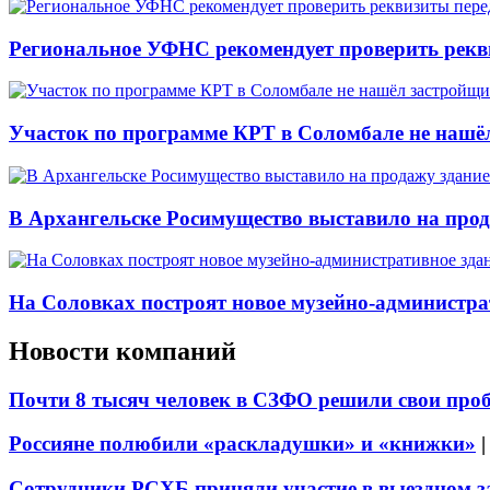
Региональное УФНС рекомендует проверить рекв
Участок по программе КРТ в Соломбале не нашё
В Архангельске Росимущество выставило на про
На Соловках построят новое музейно-администра
Новости компаний
Почти 8 тысяч человек в СЗФО решили свои про
Россияне полюбили «раскладушки» и «книжки»
Сотрудники РСХБ приняли участие в выездном за