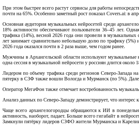
При этом быстрее всего растут сервисы для работы непосредств
почти на 65%. Особенно заметный рост показал Covers.ai: в апр
Основная аудитория музыкальных нейросетей среди архангело
18% активности обеспечивают пользователи 36–45 лет. Одна
трафика (14%), весной 2026 года они провели в музыкальных с
лет занимает сравнительно небольшую долю по трафику (5%) и 
2026 года оказался почти в 2 раза выше, чем годом ранее.
Мужчины в Архангельской области используют музыкальные не
одна сессия в музыкальной нейросети у россиян длится около 1
Лидером по объему трафика среди регионов Северо-Запада на
пятерку в СЗФ также вошли Вологда и Мурманск (по 5%). Дал
Оператор МегаФон также отмечает востребованность музыкаль
Анализ данных по Северо-Западу демонстрирует, что интерес 
Чаще всего архангелогородцы обращаются к ИИ в понедельн
активность, наоборот, падает. Больше всего гигабайт в нейро
Замкнули пятёрку лидеров СЗФО жители Мурманска и Карели