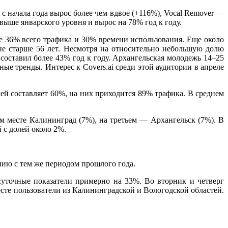
 с начала года вырос более чем вдвое (+116%), Vocal Remover —
 выше январского уровня и вырос на 78% год к году.
е 36% всего трафика и 30% времени использования. Еще около
не старше 56 лет. Несмотря на относительно небольшую долю
 составил более 43% год к году. Архангельская молодежь 14–25
ые тренды. Интерес к Covers.ai среди этой аудитории в апреле
й составляет 60%, на них приходится 89% трафика. В среднем
м месте Калининград (7%), на третьем — Архангельск (7%). В
с долей около 2%.
нию с тем же периодом прошлого года.
уточные показатели примерно на 33%. Во вторник и четверг
есте пользователи из Калининградской и Вологодской областей.