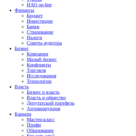
НАО on-line
Финансы
Бюджет
Инвестиции
Банки
Страхование
Налоги
Советы аудитора
Бизнес
Компании
Малый бизнес
Конфликты
Торговля
Исследования
Технологии
Власть
Бизнес и власть
Власть и общество
Депутатский портфель
Антикоррупция
Карьера
Мастер-класс
Профи
Образование
Кто есть кто?