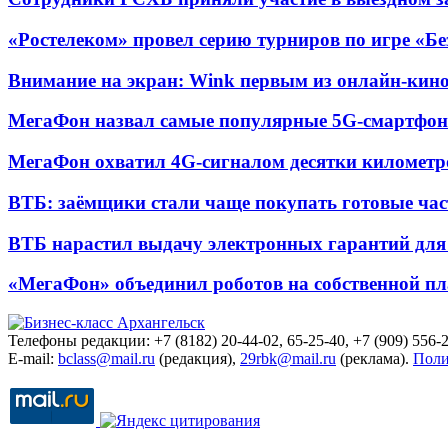
«Ростелеком» провел серию турниров по игре «Б
Внимание на экран: Wink первым из онлайн-кино
МегаФон назвал самые популярные 5G-смартфон
МегаФон охватил 4G-сигналом десятки километр
ВТБ: заёмщики стали чаще покупать готовые час
ВТБ нарастил выдачу электронных гарантий для 
«МегаФон» объединил роботов на собственной п
Телефоны редакции: +7 (8182) 20-44-02, 65-25-40, +7 (909) 556-2
E-mail:
bclass@mail.ru
(редакция),
29rbk@mail.ru
(реклама).
Поли