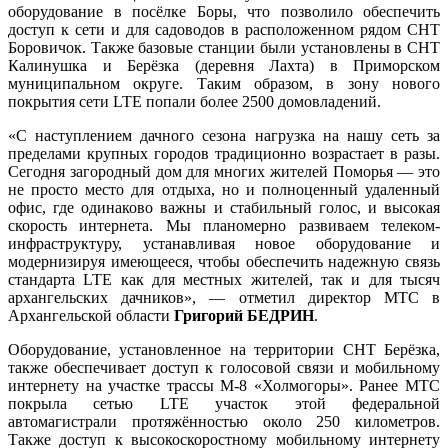
оборудование в посёлке Боры, что позволило обеспечить
доступ к сети и для садоводов в расположенном рядом СНТ
Боровичок. Также базовые станции были установлены в СНТ
Калинушка и Берёзка (деревня Лахта) в Приморском
муниципальном округе. Таким образом, в зону нового
покрытия сети LTE попали более 2500 домовладений.
«С наступлением дачного сезона нагрузка на нашу сеть за
пределами крупных городов традиционно возрастает в разы.
Сегодня загородный дом для многих жителей Поморья — это
не просто место для отдыха, но и полноценный удаленный
офис, где одинаково важны и стабильный голос, и высокая
скорость интернета. Мы планомерно развиваем телеком-
инфраструктуру, устанавливая новое оборудование и
модернизируя имеющееся, чтобы обеспечить надежную связь
стандарта LTE как для местных жителей, так и для тысяч
архангельских дачников», — отметил директор МТС в
Архангельской области
Григорий БЕДРИН
.
Оборудование, установленное на территории СНТ Берёзка,
также обеспечивает доступ к голосовой связи и мобильному
интернету на участке трассы М-8 «Холмогоры». Ранее МТС
покрыла сетью LTE участок этой федеральной
автомагистрали протяжённостью около 250 километров.
Также доступ к высокоскоростному мобильному интернету