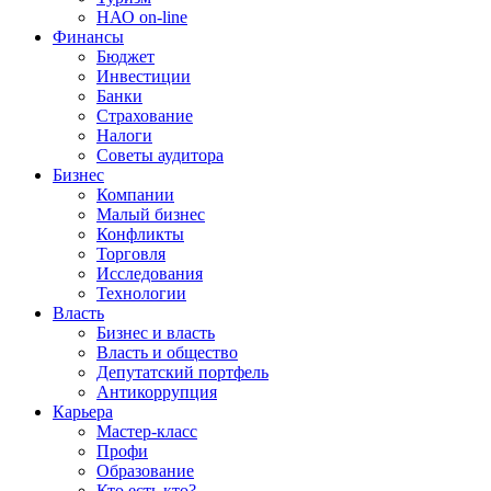
НАО on-line
Финансы
Бюджет
Инвестиции
Банки
Страхование
Налоги
Советы аудитора
Бизнес
Компании
Малый бизнес
Конфликты
Торговля
Исследования
Технологии
Власть
Бизнес и власть
Власть и общество
Депутатский портфель
Антикоррупция
Карьера
Мастер-класс
Профи
Образование
Кто есть кто?