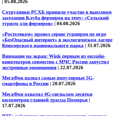
|
05.08.2026
Сотрудники РСХБ приняли участие в выездном
заседании Клуба фермеров на тему: «Сельский
туризм для фермеров»
|
04.08.2026
«Ростелеком» провел серию турниров по игре
«БезОпасный интернет» в экологическом лагере
Кенозерского национального парка
|
31.07.2026
Внимание на экран: Wink первым из онлайн-
кинотеатров совместно с МЧС России запустил
экстренные оповещения
|
22.07.2026
МегаФон назвал самые популярные 5G-
смартфоны в России
|
20.07.2026
МегаФон охватил 4G-сигналом десятки
километров главной трассы Поморья
|
17.07.2026