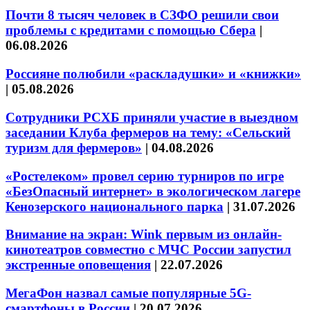
Почти 8 тысяч человек в СЗФО решили свои
проблемы с кредитами с помощью Сбера
|
06.08.2026
Россияне полюбили «раскладушки» и «книжки»
|
05.08.2026
Сотрудники РСХБ приняли участие в выездном
заседании Клуба фермеров на тему: «Сельский
туризм для фермеров»
|
04.08.2026
«Ростелеком» провел серию турниров по игре
«БезОпасный интернет» в экологическом лагере
Кенозерского национального парка
|
31.07.2026
Внимание на экран: Wink первым из онлайн-
кинотеатров совместно с МЧС России запустил
экстренные оповещения
|
22.07.2026
МегаФон назвал самые популярные 5G-
смартфоны в России
|
20.07.2026