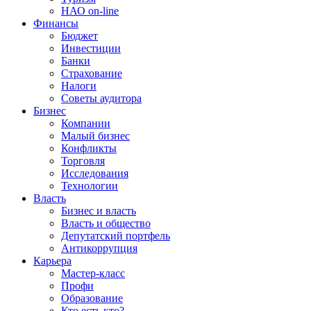
НАО on-line
Финансы
Бюджет
Инвестиции
Банки
Страхование
Налоги
Советы аудитора
Бизнес
Компании
Малый бизнес
Конфликты
Торговля
Исследования
Технологии
Власть
Бизнес и власть
Власть и общество
Депутатский портфель
Антикоррупция
Карьера
Мастер-класс
Профи
Образование
Кто есть кто?