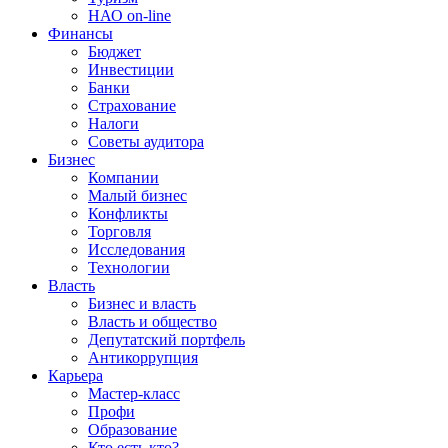
НАО on-line
Финансы
Бюджет
Инвестиции
Банки
Страхование
Налоги
Советы аудитора
Бизнес
Компании
Малый бизнес
Конфликты
Торговля
Исследования
Технологии
Власть
Бизнес и власть
Власть и общество
Депутатский портфель
Антикоррупция
Карьера
Мастер-класс
Профи
Образование
Кто есть кто?