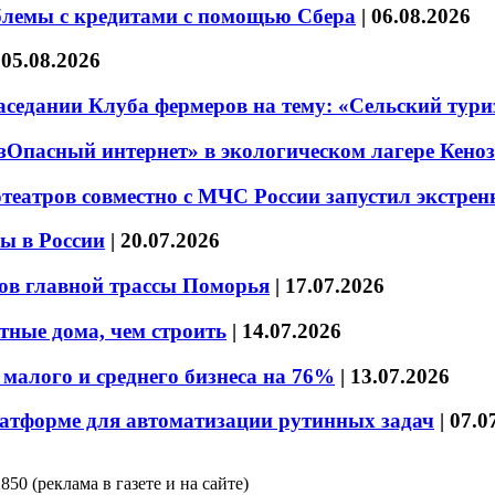
блемы с кредитами с помощью Сбера
|
06.08.2026
|
05.08.2026
седании Клуба фермеров на тему: «Сельский тури
езОпасный интернет» в экологическом лагере Кено
театров совместно с МЧС России запустил экстре
ы в России
|
20.07.2026
ов главной трассы Поморья
|
17.07.2026
тные дома, чем строить
|
14.07.2026
малого и среднего бизнеса на 76%
|
13.07.2026
латформе для автоматизации рутинных задач
|
07.0
850 (реклама в газете и на сайте)