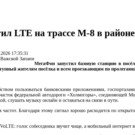
ил LTE на трассе М-8 в район
026 17:35:31
МегаФон запустил базовую станцию в посёл
ступный жителям посёлка и всем проезжающим по пролегающе
обством пользоваться банковскими приложениями, госпорталам
 участок федеральной автодороги «Холмогоры», соединяющей Мо
й, слушать музыку онлайн и оставаться на связи в пути.
х частот. Благодаря этому сигнал хорошо расходится по открыт
 VoLTE: голос собеседника звучит чище, а мобильный интернет в