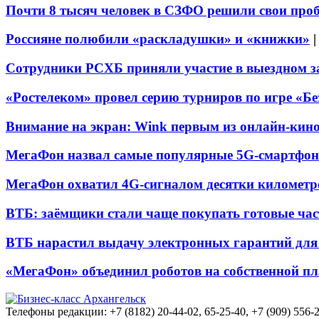
Почти 8 тысяч человек в СЗФО решили свои про
Россияне полюбили «раскладушки» и «книжки»
Сотрудники РСХБ приняли участие в выездном за
«Ростелеком» провел серию турниров по игре «Б
Внимание на экран: Wink первым из онлайн-кино
МегаФон назвал самые популярные 5G-смартфон
МегаФон охватил 4G-сигналом десятки километр
ВТБ: заёмщики стали чаще покупать готовые час
ВТБ нарастил выдачу электронных гарантий для 
«МегаФон» объединил роботов на собственной п
Телефоны редакции: +7 (8182) 20-44-02, 65-25-40, +7 (909) 556-2