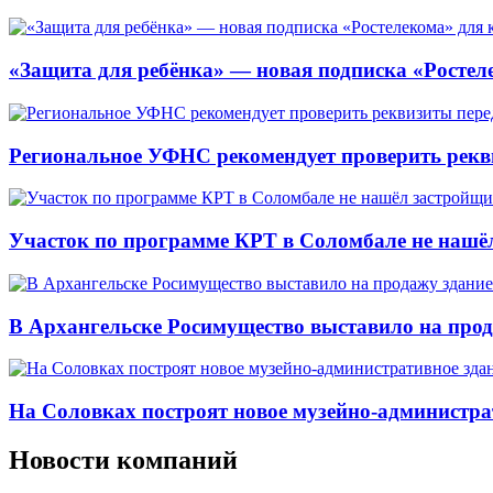
«Защита для ребёнка» — новая подписка «Ростеле
Региональное УФНС рекомендует проверить рекв
Участок по программе КРТ в Соломбале не нашё
В Архангельске Росимущество выставило на про
На Соловках построят новое музейно-администра
Новости компаний