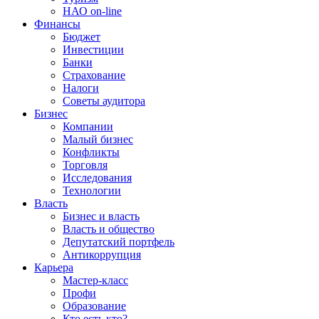
НАО on-line
Финансы
Бюджет
Инвестиции
Банки
Страхование
Налоги
Советы аудитора
Бизнес
Компании
Малый бизнес
Конфликты
Торговля
Исследования
Технологии
Власть
Бизнес и власть
Власть и общество
Депутатский портфель
Антикоррупция
Карьера
Мастер-класс
Профи
Образование
Кто есть кто?