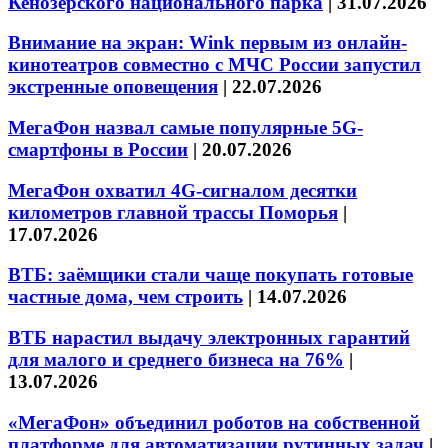
Кенозерского национального парка
|
31.07.2026
Внимание на экран: Wink первым из онлайн-
кинотеатров совместно с МЧС России запустил
экстренные оповещения
|
22.07.2026
МегаФон назвал самые популярные 5G-
смартфоны в России
|
20.07.2026
МегаФон охватил 4G-сигналом десятки
километров главной трассы Поморья
|
17.07.2026
ВТБ: заёмщики стали чаще покупать готовые
частные дома, чем строить
|
14.07.2026
ВТБ нарастил выдачу электронных гарантий
для малого и среднего бизнеса на 76%
|
13.07.2026
«МегаФон» объединил роботов на собственной
платформе для автоматизации рутинных задач
|