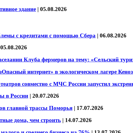
тивное здание
|
05.08.2026
блемы с кредитами с помощью Сбера
|
06.08.2026
|
05.08.2026
седании Клуба фермеров на тему: «Сельский тури
езОпасный интернет» в экологическом лагере Кено
театров совместно с МЧС России запустил экстре
ы в России
|
20.07.2026
ов главной трассы Поморья
|
17.07.2026
тные дома, чем строить
|
14.07.2026
малого и среднего бизнеса на 76%
|
13.07.2026