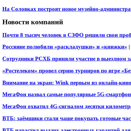
На Соловках построят новое музейно-администра
Новости компаний
Почти 8 тысяч человек в СЗФО решили свои про
Россияне полюбили «раскладушки» и «книжки»
Сотрудники РСХБ приняли участие в выездном за
«Ростелеком» провел серию турниров по игре «Б
Внимание на экран: Wink первым из онлайн-кино
МегаФон назвал самые популярные 5G-смартфон
МегаФон охватил 4G-сигналом десятки километр
ВТБ: заёмщики стали чаще покупать готовые час
ВТБ нарастил выдачу электронных гарантий для 