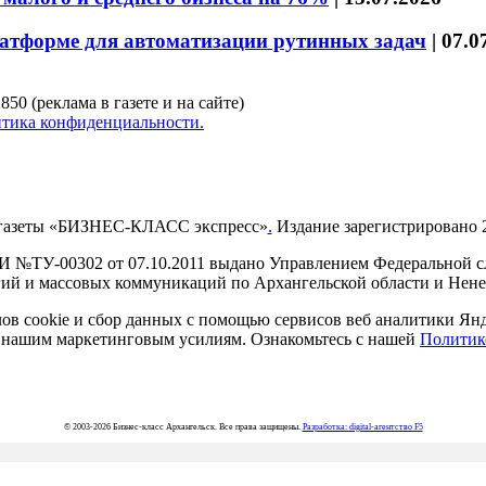
латформе для автоматизации рутинных задач
|
07.0
850 (реклама в газете и на сайте)
тика конфиденциальности.
газеты «БИЗНЕС-КЛАСС экспресс»
.
Издание зарегистрировано 2
И №ТУ-00302 от 07.10.2011 выдано Управлением Федеральной сл
й и массовых коммуникаций по Архангельской области и Нен
в cookie и сбор данных с помощью сервисов веб аналитики Янде
ия нашим маркетинговым усилиям. Ознакомьтесь с нашей
Политик
© 2003-2026 Бизнес-класс Архангельск. Все права защищены.
Разработка: digital-агентство F5