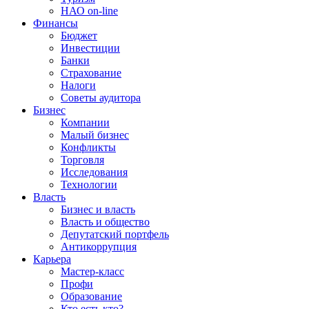
НАО on-line
Финансы
Бюджет
Инвестиции
Банки
Страхование
Налоги
Советы аудитора
Бизнес
Компании
Малый бизнес
Конфликты
Торговля
Исследования
Технологии
Власть
Бизнес и власть
Власть и общество
Депутатский портфель
Антикоррупция
Карьера
Мастер-класс
Профи
Образование
Кто есть кто?