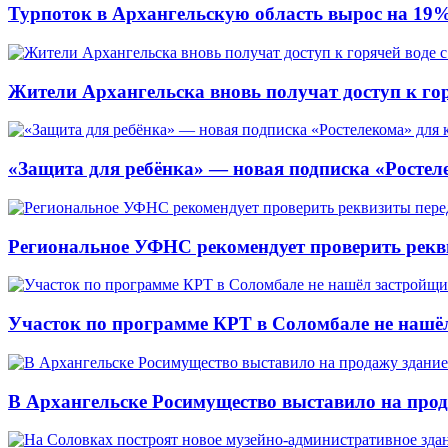
Турпоток в Архангельскую область вырос на 19
Жители Архангельска вновь получат доступ к горя
«Защита для ребёнка» — новая подписка «Ростеле
Региональное УФНС рекомендует проверить рекв
Участок по программе КРТ в Соломбале не нашё
В Архангельске Росимущество выставило на про