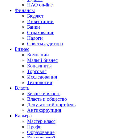
НАО on-line
Финансы
Бюджет
Инвестиции
Банки
Страхование
Налоги
Советы аудитора
Бизнес
Компании
Малый бизнес
Конфликты
Торговля
Исследования
Технологии
Власть
Бизнес и власть
Власть и общество
Депутатский портфель
Антикоррупция
Карьера
Мастер-класс
Профи
Образование
Кто есть кто?