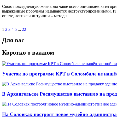
Свою повседневную жизнь мы чаще всего описываем категориям
выраженные проблемы называются неструктурированными. И эт
опыте, логике и интуиции – методы.
1
2
3
4
5
...
22
Для вас
Коротко о важном
Участок по программе КРТ в Соломбале не нашё
В Архангельске Росимущество выставило на про
На Соловках построят новое музейно-администра