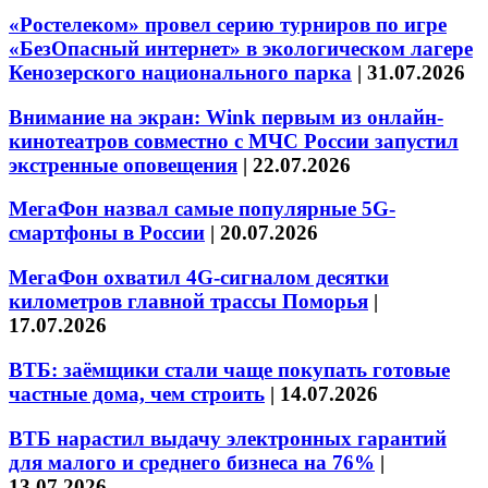
«Ростелеком» провел серию турниров по игре
«БезОпасный интернет» в экологическом лагере
Кенозерского национального парка
|
31.07.2026
Внимание на экран: Wink первым из онлайн-
кинотеатров совместно с МЧС России запустил
экстренные оповещения
|
22.07.2026
МегаФон назвал самые популярные 5G-
смартфоны в России
|
20.07.2026
МегаФон охватил 4G-сигналом десятки
километров главной трассы Поморья
|
17.07.2026
ВТБ: заёмщики стали чаще покупать готовые
частные дома, чем строить
|
14.07.2026
ВТБ нарастил выдачу электронных гарантий
для малого и среднего бизнеса на 76%
|
13.07.2026