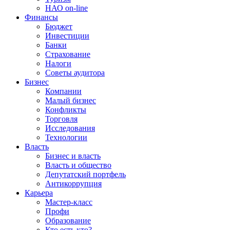
НАО on-line
Финансы
Бюджет
Инвестиции
Банки
Страхование
Налоги
Советы аудитора
Бизнес
Компании
Малый бизнес
Конфликты
Торговля
Исследования
Технологии
Власть
Бизнес и власть
Власть и общество
Депутатский портфель
Антикоррупция
Карьера
Мастер-класс
Профи
Образование
Кто есть кто?