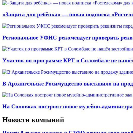
«Защита для ребёнка» — новая подписка «Ростеле
Региональное УФНС рекомендует проверить рекв
Участок по программе КРТ в Соломбале не нашё
В Архангельске Росимущество выставило на про
На Соловках построят новое музейно-администра
Новости компаний
Почти 8 тысяч человек в СЗФО решили свои про