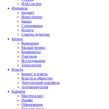
НАО on-line
Финансы
Бюджет
Инвестиции
Банки
Страхование
Налоги
Советы аудитора
Бизнес
Компании
Малый бизнес
Конфликты
Торговля
Исследования
Технологии
Власть
Бизнес и власть
Власть и общество
Депутатский портфель
Антикоррупция
Карьера
Мастер-класс
Профи
Образование
Кто есть кто?