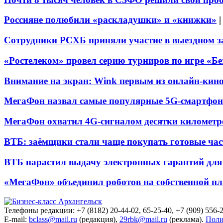
Россияне полюбили «раскладушки» и «книжки»
Сотрудники РСХБ приняли участие в выездном за
«Ростелеком» провел серию турниров по игре «Б
Внимание на экран: Wink первым из онлайн-кино
МегаФон назвал самые популярные 5G-смартфон
МегаФон охватил 4G-сигналом десятки километр
ВТБ: заёмщики стали чаще покупать готовые час
ВТБ нарастил выдачу электронных гарантий для 
«МегаФон» объединил роботов на собственной п
Телефоны редакции: +7 (8182) 20-44-02, 65-25-40, +7 (909) 556-2
E-mail:
bclass@mail.ru
(редакция),
29rbk@mail.ru
(реклама).
Поли