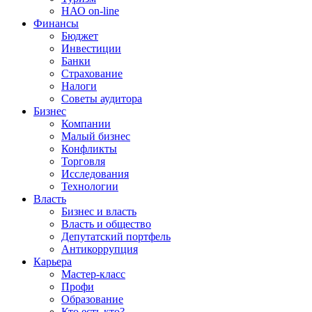
НАО on-line
Финансы
Бюджет
Инвестиции
Банки
Страхование
Налоги
Советы аудитора
Бизнес
Компании
Малый бизнес
Конфликты
Торговля
Исследования
Технологии
Власть
Бизнес и власть
Власть и общество
Депутатский портфель
Антикоррупция
Карьера
Мастер-класс
Профи
Образование
Кто есть кто?