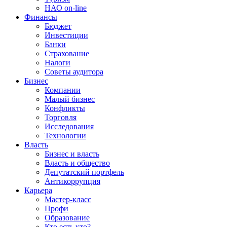
НАО on-line
Финансы
Бюджет
Инвестиции
Банки
Страхование
Налоги
Советы аудитора
Бизнес
Компании
Малый бизнес
Конфликты
Торговля
Исследования
Технологии
Власть
Бизнес и власть
Власть и общество
Депутатский портфель
Антикоррупция
Карьера
Мастер-класс
Профи
Образование
Кто есть кто?