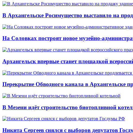
В Архангельске Росимущество выставило на про
На Соловках построят новое музейно-администра
Архангельск впервые станет площадкой всеросси
Перекрытие Обводного канала в Архангельске про
В Мезени идёт строительство биотопливной коте
Никита Сергеев снялся с выборов депутатов Гос