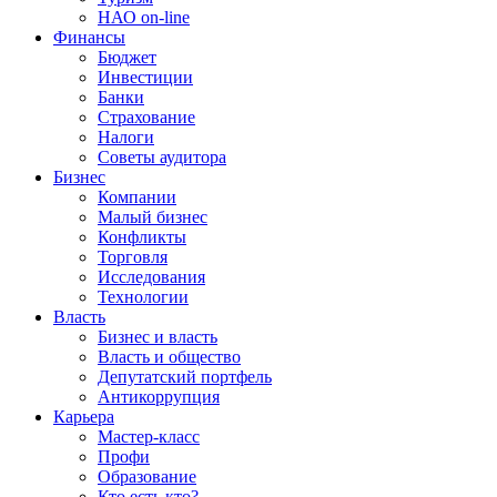
НАО on-line
Финансы
Бюджет
Инвестиции
Банки
Страхование
Налоги
Советы аудитора
Бизнес
Компании
Малый бизнес
Конфликты
Торговля
Исследования
Технологии
Власть
Бизнес и власть
Власть и общество
Депутатский портфель
Антикоррупция
Карьера
Мастер-класс
Профи
Образование
Кто есть кто?