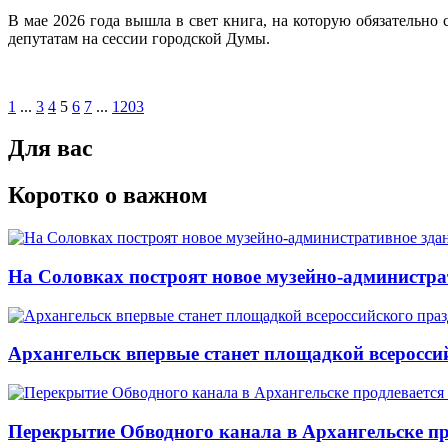
В мае 2026 года вышла в свет книга, на которую обязательно
депутатам на сессии городской Думы.
1
...
3
4
5
6
7
...
1203
Для вас
Коротко о важном
На Соловках построят новое музейно-администра
Архангельск впервые станет площадкой всеросси
Перекрытие Обводного канала в Архангельске про