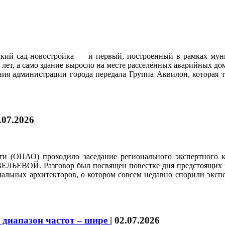
ский сад-новостройка — и первый, построенный в рамках муни
х лет, а само здание выросло на месте расселённых аварийных д
я администрации города передала Группа Аквилон, которая три
.07.2026
ти (ОПАО) проходило заседание регионального экспертного 
ЕВОЙ. Разговор был посвящен повестке дня предстоящих в
иальных архитекторов, о котором совсем недавно спорили экс
 диапазон частот – шире
|
02.07.2026