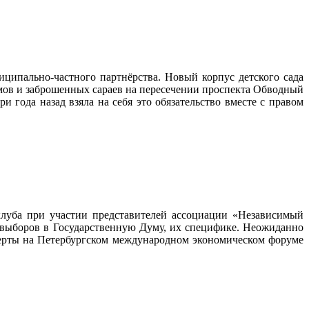
ципально-частного партнёрства. Новый корпус детского сада
омов и заброшенных сараев на пересечении проспекта Обводный
 года назад взяла на себя это обязательство вместе с правом
клуба при участии представителей ассоциации «Независимый
ыборов в Государственную Думу, их специфике. Неожиданно
перты на Петербургском международном экономическом форуме