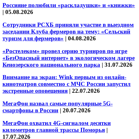
Россияне полюбили «раскладушки» и «книжки»
|
05.08.2026
Сотрудники РСХБ приняли участие в выездном
заседании Клуба фермеров на тему: «Сельский
туризм для фермеров»
|
04.08.2026
«Ростелеком» провел серию турниров по игре
«БезОпасный интернет» в экологическом лагере
Кенозерского национального парка
|
31.07.2026
Внимание на экран: Wink первым из онлайн-
кинотеатров совместно с МЧС России запустил
экстренные оповещения
|
22.07.2026
МегаФон назвал самые популярные 5G-
смартфоны в России
|
20.07.2026
МегаФон охватил 4G-сигналом десятки
километров главной трассы Поморья
|
17.07.2026