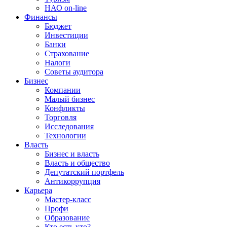
НАО on-line
Финансы
Бюджет
Инвестиции
Банки
Страхование
Налоги
Советы аудитора
Бизнес
Компании
Малый бизнес
Конфликты
Торговля
Исследования
Технологии
Власть
Бизнес и власть
Власть и общество
Депутатский портфель
Антикоррупция
Карьера
Мастер-класс
Профи
Образование
Кто есть кто?