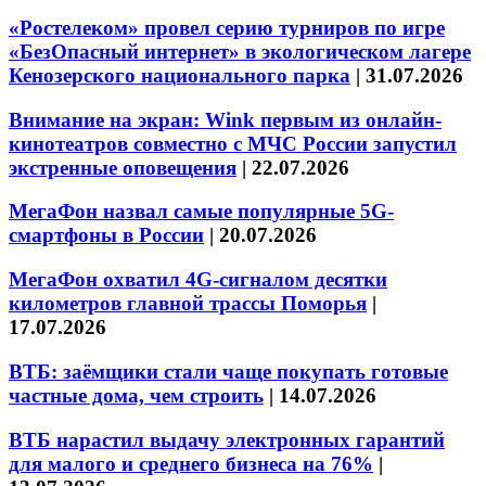
«Ростелеком» провел серию турниров по игре
«БезОпасный интернет» в экологическом лагере
Кенозерского национального парка
|
31.07.2026
Внимание на экран: Wink первым из онлайн-
кинотеатров совместно с МЧС России запустил
экстренные оповещения
|
22.07.2026
МегаФон назвал самые популярные 5G-
смартфоны в России
|
20.07.2026
МегаФон охватил 4G-сигналом десятки
километров главной трассы Поморья
|
17.07.2026
ВТБ: заёмщики стали чаще покупать готовые
частные дома, чем строить
|
14.07.2026
ВТБ нарастил выдачу электронных гарантий
для малого и среднего бизнеса на 76%
|