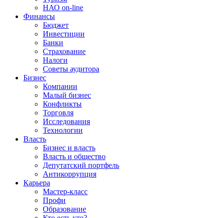
НАО on-line
Финансы
Бюджет
Инвестиции
Банки
Страхование
Налоги
Советы аудитора
Бизнес
Компании
Малый бизнес
Конфликты
Торговля
Исследования
Технологии
Власть
Бизнес и власть
Власть и общество
Депутатский портфель
Антикоррупция
Карьера
Мастер-класс
Профи
Образование
Кто есть кто?