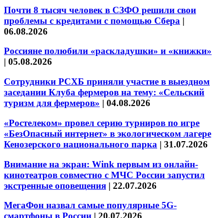
Почти 8 тысяч человек в СЗФО решили свои
проблемы с кредитами с помощью Сбера
|
06.08.2026
Россияне полюбили «раскладушки» и «книжки»
|
05.08.2026
Сотрудники РСХБ приняли участие в выездном
заседании Клуба фермеров на тему: «Сельский
туризм для фермеров»
|
04.08.2026
«Ростелеком» провел серию турниров по игре
«БезОпасный интернет» в экологическом лагере
Кенозерского национального парка
|
31.07.2026
Внимание на экран: Wink первым из онлайн-
кинотеатров совместно с МЧС России запустил
экстренные оповещения
|
22.07.2026
МегаФон назвал самые популярные 5G-
смартфоны в России
|
20.07.2026