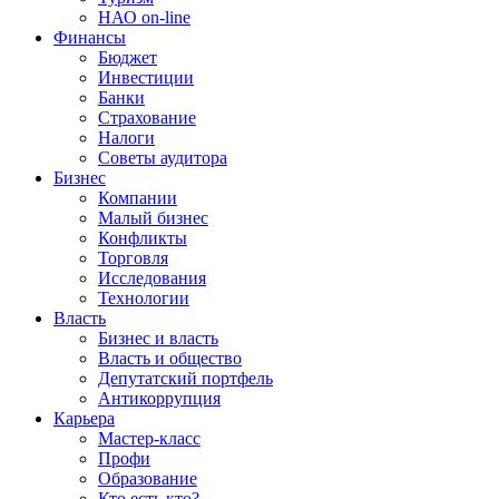
НАО on-line
Финансы
Бюджет
Инвестиции
Банки
Страхование
Налоги
Советы аудитора
Бизнес
Компании
Малый бизнес
Конфликты
Торговля
Исследования
Технологии
Власть
Бизнес и власть
Власть и общество
Депутатский портфель
Антикоррупция
Карьера
Мастер-класс
Профи
Образование
Кто есть кто?