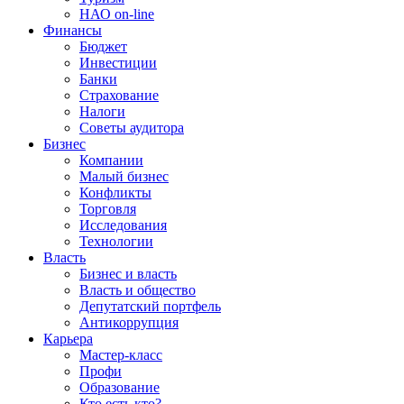
НАО on-line
Финансы
Бюджет
Инвестиции
Банки
Страхование
Налоги
Советы аудитора
Бизнес
Компании
Малый бизнес
Конфликты
Торговля
Исследования
Технологии
Власть
Бизнес и власть
Власть и общество
Депутатский портфель
Антикоррупция
Карьера
Мастер-класс
Профи
Образование
Кто есть кто?