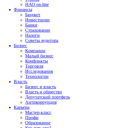
НАО on-line
Финансы
Бюджет
Инвестиции
Банки
Страхование
Налоги
Советы аудитора
Бизнес
Компании
Малый бизнес
Конфликты
Торговля
Исследования
Технологии
Власть
Бизнес и власть
Власть и общество
Депутатский портфель
Антикоррупция
Карьера
Мастер-класс
Профи
Образование
Кто есть кто?