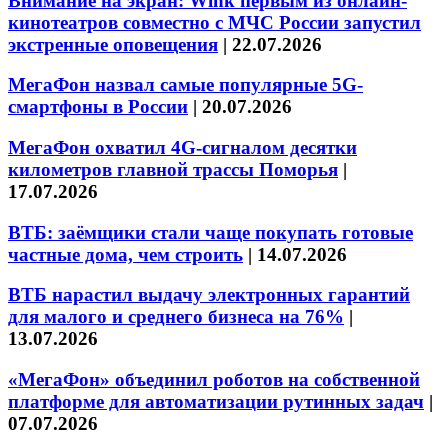
Внимание на экран: Wink первым из онлайн-
кинотеатров совместно с МЧС России запустил
экстренные оповещения
|
22.07.2026
МегаФон назвал самые популярные 5G-
смартфоны в России
|
20.07.2026
МегаФон охватил 4G-сигналом десятки
километров главной трассы Поморья
|
17.07.2026
ВТБ: заёмщики стали чаще покупать готовые
частные дома, чем строить
|
14.07.2026
ВТБ нарастил выдачу электронных гарантий
для малого и среднего бизнеса на 76%
|
13.07.2026
«МегаФон» объединил роботов на собственной
платформе для автоматизации рутинных задач
|
07.07.2026