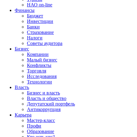
НАО on-line
Финансы
Бюджет
Инвестиции
Банки
Страхование
Налоги
Советы аудитора
Бизнес
Компании
Малый бизнес
Конфликты
Торговля
Исследования
Технологии
Власть
Бизнес и власть
Власть и общество
Депутатский портфель
Антикоррупция
Карьера
Мастер-класс
Профи
Образование
Кто есть кто?