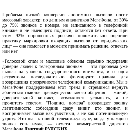
Проблема низкой конверсии анонимных вызовов носит
массовый характер: по данным аналитиков МегаФона, от 30%
до 75% звонков с номера, не записанного в телефонной
книжке и не имеющего подписи, остаются без ответа. При
этом 92% опрошенных россиян положительно оценили
практику маркировки входящих вызовов от юридических
лиц* — она помогает в моменте принимать решение, отвечать
или нет.
«Голосовой спам и массовые обзвоны серьёзно подорвали
доверие людей к телефонным звонкам — эта проблема уже
вышла на уровень государственного внимания, и сегодня
регуляторы последовательно формируют правила для
возвращения прозрачности телефонной коммуникации. Мы в
МегаФоне поддерживаем этот тренд и стремимся вернуть
абонентам главное преимущество такого общения — живой,
доверительный контакт, возможность услышать, а не
прочитать текстом. "Подпись номера" возвращает звонку
легитимность: собеседник сразу видит, кто звонит, и
воспринимает вызов как уместный, а не как потенциальную
угрозу. Это шаг к новой телеком-культуре, когда у каждого
звонка есть имя», — отметил коммерческий директор
МегаФона
Дмитрий РУДСКИХ
.