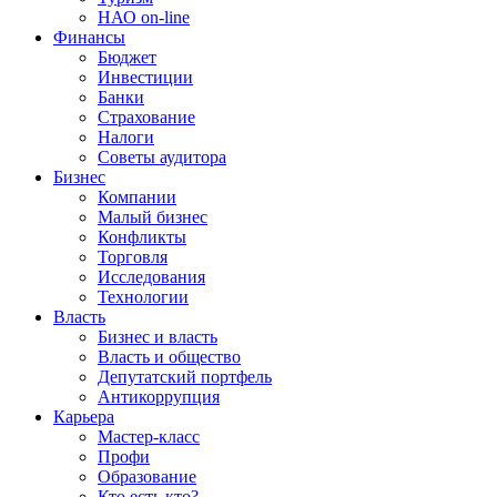
НАО on-line
Финансы
Бюджет
Инвестиции
Банки
Страхование
Налоги
Советы аудитора
Бизнес
Компании
Малый бизнес
Конфликты
Торговля
Исследования
Технологии
Власть
Бизнес и власть
Власть и общество
Депутатский портфель
Антикоррупция
Карьера
Мастер-класс
Профи
Образование
Кто есть кто?