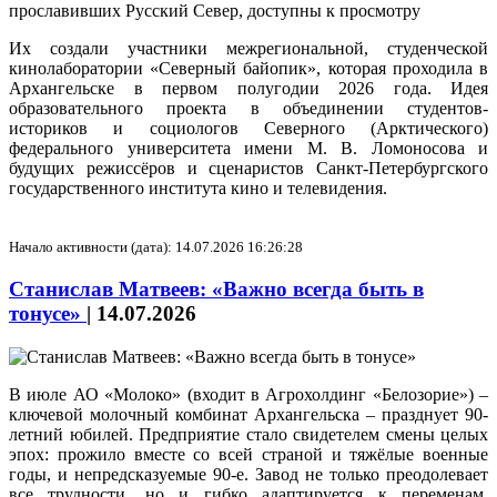
Их создали участники межрегиональной, студенческой
кинолаборатории «Северный байопик», которая проходила в
Архангельске в первом полугодии 2026 года. Идея
образовательного проекта в объединении студентов-
историков и социологов Северного (Арктического)
федерального университета имени М. В. Ломоносова и
будущих режиссёров и сценаристов Санкт-Петербургского
государственного института кино и телевидения.
Начало активности (дата): 14.07.2026 16:26:28
Станислав Матвеев: «Важно всегда быть в
тонусе»
|
14.07.2026
В июле АО «Молоко» (входит в Агрохолдинг «Белозорие») –
ключевой молочный комбинат Архангельска – празднует 90-
летний юбилей. Предприятие стало свидетелем смены целых
эпох: прожило вместе со всей страной и тяжёлые военные
годы, и непредсказуемые 90‑е. Завод не только преодолевает
все трудности, но и гибко адаптируется к переменам,