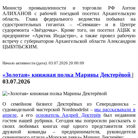
Министр промышленности и торговли РФ Антон
АЛИХАНОВ с рабочей поездкой посетил Архангельскую
область. Глава федерального ведомства побывал на
судостроительных гигантах – «Севмаше» и в Центре
судоремонта «Звёздочка». Кроме того, он посетил АЦБК и
предприятие «Арктик Индастри», а также провел рабочую
встречу с губернатором Архангельской области Александром
ЦЫБУЛЬСКИМ.
Начало активности (дата): 03.07.2026 20:00:09
«Золотая» книжная полка Марины Дектерёвой
|
03.07.2026
О семейном бизнесе Дектерёвых из Северодвинска –
судомодельной мастерской Nordmodelist –
мы рассказывали в
апреле
, а его
основатель Андрей Дектерёв
был недавним
гостем нашей рубрики. Сегодня мы попросили рассказать о
своих любимых книгах ещё одного представителя этой
дружной команды – предпринимателя, руководителя
сувенирного отдела «Морская лавка» Марину Дектерёву: