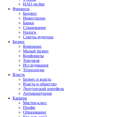
НАО on-line
Финансы
Бюджет
Инвестиции
Банки
Страхование
Налоги
Советы аудитора
Бизнес
Компании
Малый бизнес
Конфликты
Торговля
Исследования
Технологии
Власть
Бизнес и власть
Власть и общество
Депутатский портфель
Антикоррупция
Карьера
Мастер-класс
Профи
Образование
Кто есть кто?