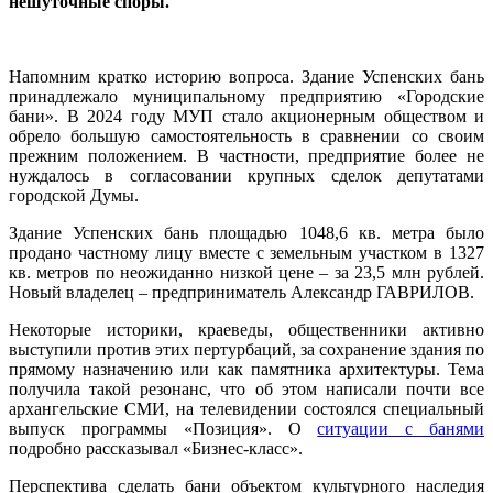
нешуточные споры.
Напомним кратко историю вопроса. Здание Успенских бань
принадлежало муниципальному предприятию «Городские
бани». В 2024 году МУП стало акционерным обществом и
обрело большую самостоятельность в сравнении со своим
прежним положением. В частности, предприятие более не
нуждалось в согласовании крупных сделок депутатами
городской Думы.
Здание Успенских бань площадью 1048,6 кв. метра было
продано частному лицу вместе с земельным участком в 1327
кв. метров по неожиданно низкой цене – за 23,5 млн рублей.
Новый владелец – предприниматель Александр ГАВРИЛОВ.
Некоторые историки, краеведы, общественники активно
выступили против этих пертурбаций, за сохранение здания по
прямому назначению или как памятника архитектуры. Тема
получила такой резонанс, что об этом написали почти все
архангельские СМИ, на телевидении состоялся специальный
выпуск программы «Позиция». О
ситуации с банями
подробно рассказывал «Бизнес-класс».
Перспектива сделать бани объектом культурного наследия