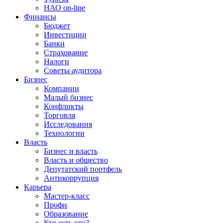
НАО on-line
Финансы
Бюджет
Инвестиции
Банки
Страхование
Налоги
Советы аудитора
Бизнес
Компании
Малый бизнес
Конфликты
Торговля
Исследования
Технологии
Власть
Бизнес и власть
Власть и общество
Депутатский портфель
Антикоррупция
Карьера
Мастер-класс
Профи
Образование
Кто есть кто?