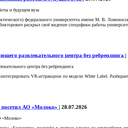
ческого) федерального университета имени М. В. Ломоносова
 Викторович раскрыл своё видение специфики работы университет
ующего развлекательного центра без ребрендинга
|
 интегрировать VR-аттракцион по модели White Label. Разбира
ка посетил АО «Молоко»
|
28.07.2026
инга «Белозорие» подошёл в статусе одного из крупнейших 