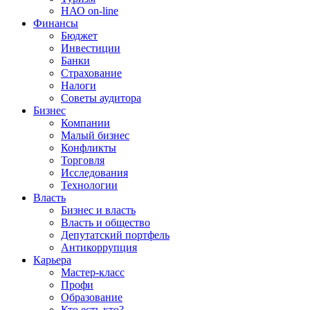
НАО on-line
Финансы
Бюджет
Инвестиции
Банки
Страхование
Налоги
Советы аудитора
Бизнес
Компании
Малый бизнес
Конфликты
Торговля
Исследования
Технологии
Власть
Бизнес и власть
Власть и общество
Депутатский портфель
Антикоррупция
Карьера
Мастер-класс
Профи
Образование
Кто есть кто?