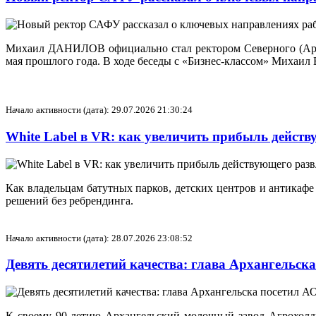
Михаил ДАНИЛОВ официально стал ректором Северного (Аркти
мая прошлого года. В ходе беседы с «Бизнес-классом» Михаил
Начало активности (дата): 29.07.2026 21:30:24
White Label в VR: как увеличить прибыль действ
Как владельцам батутных парков, детских центров и антикафе
решений без ребрендинга.
Начало активности (дата): 28.07.2026 23:08:52
Девять десятилетий качества: глава Архангельс
К своему 90-летию Архангельский молочный завод Агрохолд