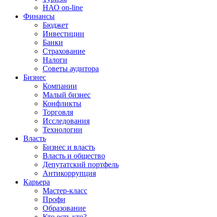
НАО on-line
Финансы
Бюджет
Инвестиции
Банки
Страхование
Налоги
Советы аудитора
Бизнес
Компании
Малый бизнес
Конфликты
Торговля
Исследования
Технологии
Власть
Бизнес и власть
Власть и общество
Депутатский портфель
Антикоррупция
Карьера
Мастер-класс
Профи
Образование
Кто есть кто?