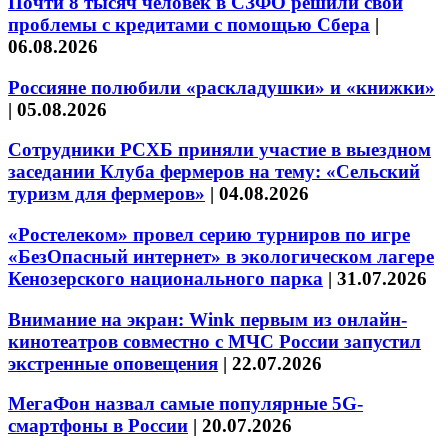
Почти 8 тысяч человек в СЗФО решили свои
проблемы с кредитами с помощью Сбера
|
06.08.2026
Россияне полюбили «раскладушки» и «книжки»
|
05.08.2026
Сотрудники РСХБ приняли участие в выездном
заседании Клуба фермеров на тему: «Сельский
туризм для фермеров»
|
04.08.2026
«Ростелеком» провел серию турниров по игре
«БезОпасный интернет» в экологическом лагере
Кенозерского национального парка
|
31.07.2026
Внимание на экран: Wink первым из онлайн-
кинотеатров совместно с МЧС России запустил
экстренные оповещения
|
22.07.2026
МегаФон назвал самые популярные 5G-
смартфоны в России
|
20.07.2026