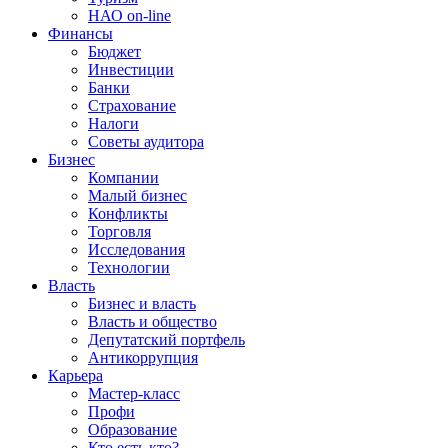
НАО on-line
Финансы
Бюджет
Инвестиции
Банки
Страхование
Налоги
Советы аудитора
Бизнес
Компании
Малый бизнес
Конфликты
Торговля
Исследования
Технологии
Власть
Бизнес и власть
Власть и общество
Депутатский портфель
Антикоррупция
Карьера
Мастер-класс
Профи
Образование
Кто есть кто?