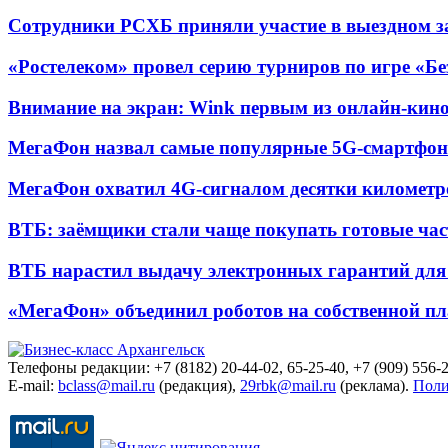
Сотрудники РСХБ приняли участие в выездном за
«Ростелеком» провел серию турниров по игре «Б
Внимание на экран: Wink первым из онлайн-кино
МегаФон назвал самые популярные 5G-смартфон
МегаФон охватил 4G-сигналом десятки километр
ВТБ: заёмщики стали чаще покупать готовые час
ВТБ нарастил выдачу электронных гарантий для 
«МегаФон» объединил роботов на собственной п
Телефоны редакции: +7 (8182) 20-44-02, 65-25-40, +7 (909) 556-2
E-mail:
bclass@mail.ru
(редакция),
29rbk@mail.ru
(реклама).
Поли