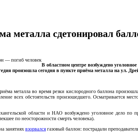
ёма металла сдетонировал балл
В областном центре возбуждено уголовное
гедия произошла сегодня в пункте приёма металла на ул. Дре
риёма металла во время резки кислородного баллона произошла е
ление всех обстоятельств произошедшего. Осматривается мест
ангельской области и НАО возбуждено уголовное дело по пр
лекшее по неосторожности смерть человека).
на занятиях
взорвался
газовый баллон: пострадали преподаватель