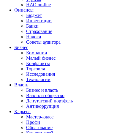
НАО on-line
Финансы
Бюджет
Инвестиции
Банки
Страхование
Налоги
Советы аудитора
Бизнес
Компании
Малый бизнес
Конфликты
Торговля
Исследования
Технологии
Власть
Бизнес и власть
Власть и общество
Депутатский портфель
Антикоррупция
Карьера
Мастер-класс
Профи
Образование
Кто есть кто?