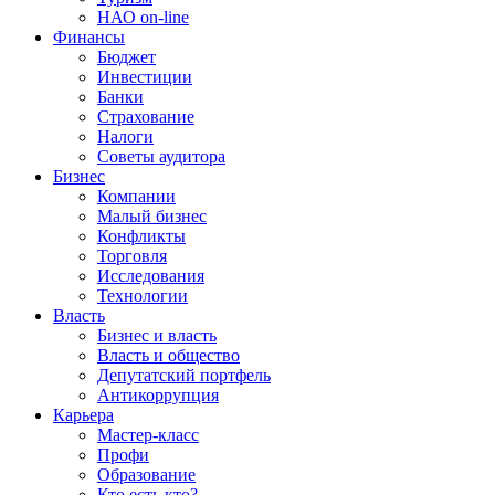
НАО on-line
Финансы
Бюджет
Инвестиции
Банки
Страхование
Налоги
Советы аудитора
Бизнес
Компании
Малый бизнес
Конфликты
Торговля
Исследования
Технологии
Власть
Бизнес и власть
Власть и общество
Депутатский портфель
Антикоррупция
Карьера
Мастер-класс
Профи
Образование
Кто есть кто?