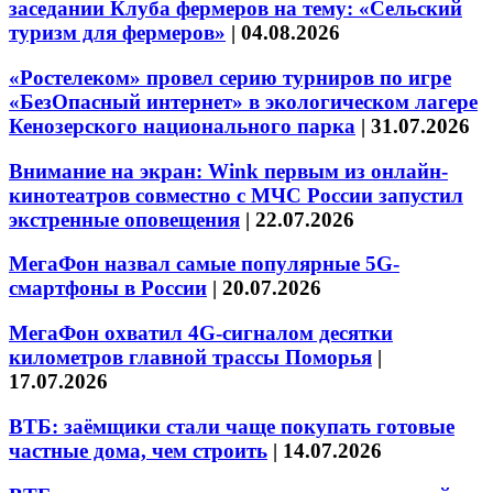
заседании Клуба фермеров на тему: «Сельский
туризм для фермеров»
|
04.08.2026
«Ростелеком» провел серию турниров по игре
«БезОпасный интернет» в экологическом лагере
Кенозерского национального парка
|
31.07.2026
Внимание на экран: Wink первым из онлайн-
кинотеатров совместно с МЧС России запустил
экстренные оповещения
|
22.07.2026
МегаФон назвал самые популярные 5G-
смартфоны в России
|
20.07.2026
МегаФон охватил 4G-сигналом десятки
километров главной трассы Поморья
|
17.07.2026
ВТБ: заёмщики стали чаще покупать готовые
частные дома, чем строить
|
14.07.2026