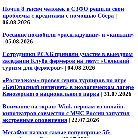
Почти 8 тысяч человек в СЗФО решили свои
проблемы с кредитами с помощью Сбера
|
06.08.2026
Россияне полюбили «раскладушки» и «книжки»
|
05.08.2026
Сотрудники РСХБ приняли участие в выездном
заседании Клуба фермеров на тему: «Сельский
туризм для фермеров»
|
04.08.2026
«Ростелеком» провел серию турниров по игре
«БезОпасный интернет» в экологическом лагере
Кенозерского национального парка
|
31.07.2026
Внимание на экран: Wink первым из онлайн-
кинотеатров совместно с МЧС России запустил
экстренные оповещения
|
22.07.2026
МегаФон назвал самые популярные 5G-