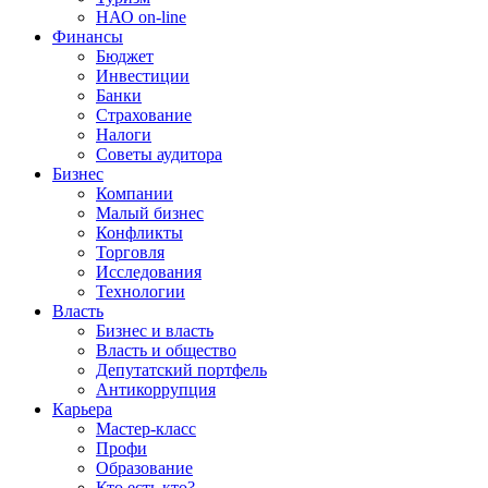
НАО on-line
Финансы
Бюджет
Инвестиции
Банки
Страхование
Налоги
Советы аудитора
Бизнес
Компании
Малый бизнес
Конфликты
Торговля
Исследования
Технологии
Власть
Бизнес и власть
Власть и общество
Депутатский портфель
Антикоррупция
Карьера
Мастер-класс
Профи
Образование
Кто есть кто?