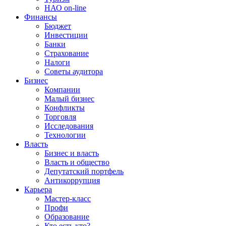
НАО on-line
Финансы
Бюджет
Инвестиции
Банки
Страхование
Налоги
Советы аудитора
Бизнес
Компании
Малый бизнес
Конфликты
Торговля
Исследования
Технологии
Власть
Бизнес и власть
Власть и общество
Депутатский портфель
Антикоррупция
Карьера
Мастер-класс
Профи
Образование
Кто есть кто?