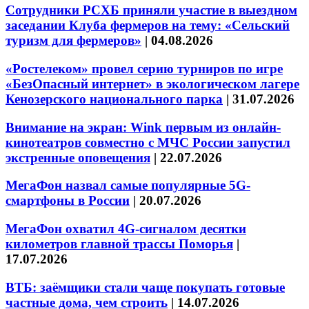
Сотрудники РСХБ приняли участие в выездном
заседании Клуба фермеров на тему: «Сельский
туризм для фермеров»
|
04.08.2026
«Ростелеком» провел серию турниров по игре
«БезОпасный интернет» в экологическом лагере
Кенозерского национального парка
|
31.07.2026
Внимание на экран: Wink первым из онлайн-
кинотеатров совместно с МЧС России запустил
экстренные оповещения
|
22.07.2026
МегаФон назвал самые популярные 5G-
смартфоны в России
|
20.07.2026
МегаФон охватил 4G-сигналом десятки
километров главной трассы Поморья
|
17.07.2026
ВТБ: заёмщики стали чаще покупать готовые
частные дома, чем строить
|
14.07.2026