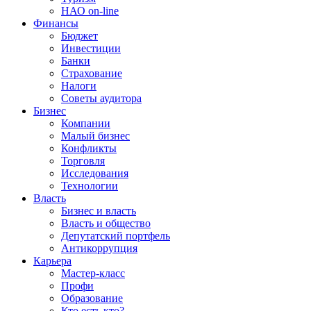
НАО on-line
Финансы
Бюджет
Инвестиции
Банки
Страхование
Налоги
Советы аудитора
Бизнес
Компании
Малый бизнес
Конфликты
Торговля
Исследования
Технологии
Власть
Бизнес и власть
Власть и общество
Депутатский портфель
Антикоррупция
Карьера
Мастер-класс
Профи
Образование
Кто есть кто?