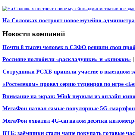
На Соловках построят новое музейно-администра
Новости компаний
Почти 8 тысяч человек в СЗФО решили свои про
Россияне полюбили «раскладушки» и «книжки»
Сотрудники РСХБ приняли участие в выездном за
«Ростелеком» провел серию турниров по игре «Б
Внимание на экран: Wink первым из онлайн-кино
МегаФон назвал самые популярные 5G-смартфон
МегаФон охватил 4G-сигналом десятки километр
ВТБ: заёмщики стали чаще покупать готовые час