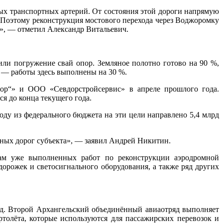
ых транспортных артерий. От состояния этой дороги напрямую
а. Поэтому реконструкция мостового перехода через Воджоромку
», — отметил Александр Витальевич.
ли погружение свай опор. Земляное полотно готово на 90 %,
 — работы здесь выполнены на 30 %.
дор“» и ООО «Севдорстройсервис» в апреле прошлого года.
ся до конца текущего года.
ду из федерального бюджета на эти цели направлено 5,4 млрд
ьных дорог субъекта», — заявил Андрей Никитин.
гам уже выполненных работ по реконструкции аэродромной
орожек и светосигнального оборудования, а также ряд других
од. Второй Архангельский объединённый авиаотряд выполняет
толёта, которые используются для пассажирских перевозок и