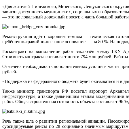
«Для жителей Пинежского, Мезенского, Лешуконского округов
зависят доступность медицинских, социальных и образовательн
— это не локальный дорожный проект, а часть большой работ
Реконструкция идёт с хорошим темпом — техническая готовн
щебёночно‑гравийно‑песчаное основание — на 80 %. На подхо
Госконтракт на выполнение работ заключён между ГКУ Арх
Стоимость контракта составляет почти 794 млн рублей. Работы
Отмечена необходимость дополнительных усилий в части прив
рублей.
«Поддержка из федерального бюджета будет оказываться и в д
Также министр транспорта РФ посетил аэропорт Архангел
инфраструктуры, а также дальнейшим этапам модернизации аэ
работ. Общая строительная готовность объекта составляет 96 %
Речь также шла о развитии региональной авиации. Пассажир
субсидируемые рейсы по 28 социально значимым маршрутам. 