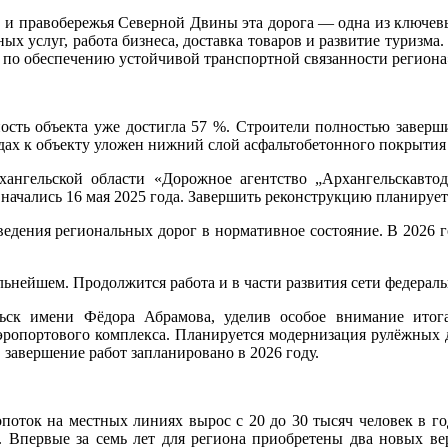
 и правобережья Северной Двины эта дорога — одна из ключев
ых услуг, работа бизнеса, доставка товаров и развитие туризм
ы по обеспечению устойчивой транспортной связанности региона
ость объекта уже достигла 57 %. Строители полностью заверши
дах к объекту уложен нижний слой асфальтобетонного покрытия
ангельской области «Дорожное агентство „Архангельскавто
 начались 16 мая 2025 года. Завершить реконструкцию планирует
едения региональных дорог в нормативное состояние. В 2026 го
альнейшем. Продолжится работа и в части развития сети федерал
ьск имени Фёдора Абрамова, уделив особое внимание ито
ропортового комплекса. Планируется модернизация рулёжных д
, завершение работ запланировано в 2026 году.
опоток на местных линиях вырос с 20 до 30 тысяч человек в г
Впервые за семь лет для региона приобретены два новых вер