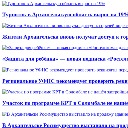
Турпоток в Архангельскую область вырос на 19
Жители Архангельска вновь получат доступ к горя
«Защита для ребёнка» — новая подписка «Ростеле
Региональное УФНС рекомендует проверить рекв
Участок по программе КРТ в Соломбале не нашё
В Архангельске Росимущество выставило на про