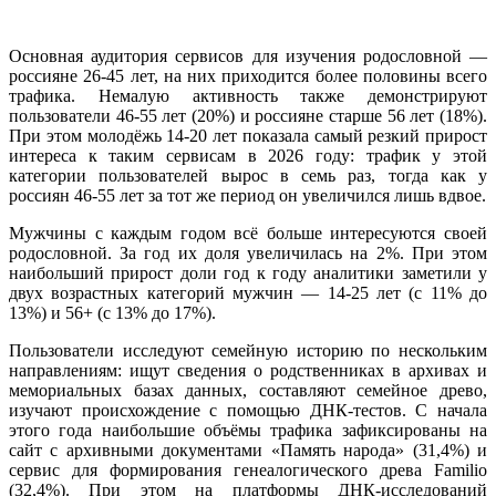
Основная аудитория сервисов для изучения родословной —
россияне 26-45 лет, на них приходится более половины всего
трафика. Немалую активность также демонстрируют
пользователи 46-55 лет (20%) и россияне старше 56 лет (18%).
При этом молодёжь 14-20 лет показала самый резкий прирост
интереса к таким сервисам в 2026 году: трафик у этой
категории пользователей вырос в семь раз, тогда как у
россиян 46-55 лет за тот же период он увеличился лишь вдвое.
Мужчины с каждым годом всё больше интересуются своей
родословной. За год их доля увеличилась на 2%. При этом
наибольший прирост доли год к году аналитики заметили у
двух возрастных категорий мужчин — 14-25 лет (с 11% до
13%) и 56+ (с 13% до 17%).
Пользователи исследуют семейную историю по нескольким
направлениям: ищут сведения о родственниках в архивах и
мемориальных базах данных, составляют семейное древо,
изучают происхождение с помощью ДНК-тестов. С начала
этого года наибольшие объёмы трафика зафиксированы на
сайт с архивными документами «Память народа» (31,4%) и
сервис для формирования генеалогического древа Familio
(32,4%). При этом на платформы ДНК-исследований