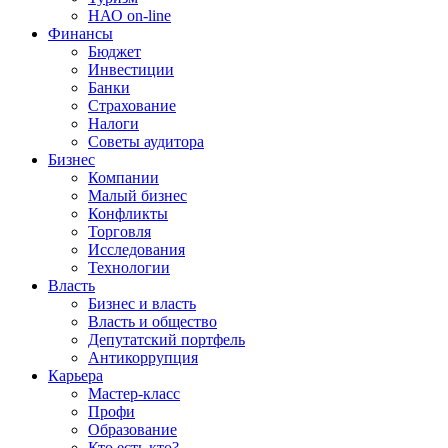
НАО on-line
Финансы
Бюджет
Инвестиции
Банки
Страхование
Налоги
Советы аудитора
Бизнес
Компании
Малый бизнес
Конфликты
Торговля
Исследования
Технологии
Власть
Бизнес и власть
Власть и общество
Депутатский портфель
Антикоррупция
Карьера
Мастер-класс
Профи
Образование
Кто есть кто?