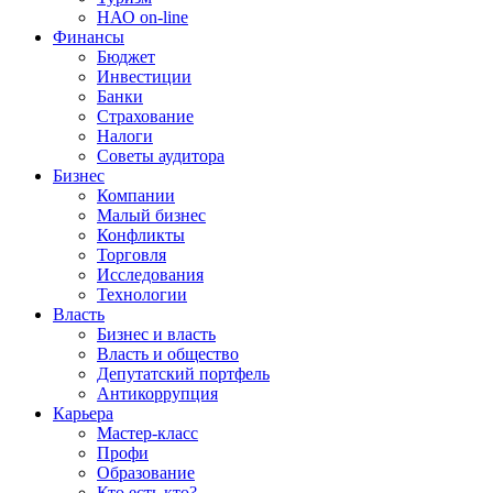
НАО on-line
Финансы
Бюджет
Инвестиции
Банки
Страхование
Налоги
Советы аудитора
Бизнес
Компании
Малый бизнес
Конфликты
Торговля
Исследования
Технологии
Власть
Бизнес и власть
Власть и общество
Депутатский портфель
Антикоррупция
Карьера
Мастер-класс
Профи
Образование
Кто есть кто?