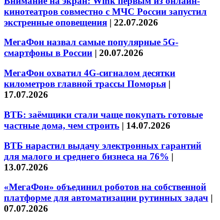
Внимание на экран: Wink первым из онлайн-
кинотеатров совместно с МЧС России запустил
экстренные оповещения
|
22.07.2026
МегаФон назвал самые популярные 5G-
смартфоны в России
|
20.07.2026
МегаФон охватил 4G-сигналом десятки
километров главной трассы Поморья
|
17.07.2026
ВТБ: заёмщики стали чаще покупать готовые
частные дома, чем строить
|
14.07.2026
ВТБ нарастил выдачу электронных гарантий
для малого и среднего бизнеса на 76%
|
13.07.2026
«МегаФон» объединил роботов на собственной
платформе для автоматизации рутинных задач
|
07.07.2026