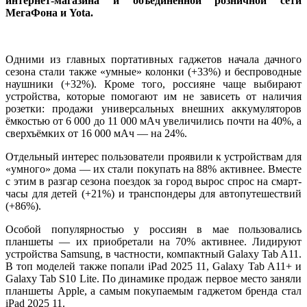
интернет-магазина и объединённой розничной сети
МегаФона и Yota.
Одними из главных портативных гаджетов начала дачного
сезона стали также «умные» колонки (+33%) и беспроводные
наушники (+32%). Кроме того, россияне чаще выбирают
устройства, которые помогают им не зависеть от наличия
розетки: продажи универсальных внешних аккумуляторов
ёмкостью от 6 000 до 11 000 мАч увеличились почти на 40%, а
сверхъёмких от 16 000 мАч — на 24%.
Отдельный интерес пользователи проявили к устройствам для
«умного» дома — их стали покупать на 88% активнее. Вместе
с этим в разгар сезона поездок за город вырос спрос на смарт-
часы для детей (+21%) и транспондеры для автопутешествий
(+86%).
Особой популярностью у россиян в мае пользовались
планшеты — их приобретали на 70% активнее. Лидируют
устройства Samsung, в частности, компактный Galaxy Tab A11.
В топ моделей также попали iPad 2025 11, Galaxy Tab A11+ и
Galaxy Tab S10 Lite. По динамике продаж первое место заняли
планшеты Apple, а самым покупаемым гаджетом бренда стал
iPad 2025 11.