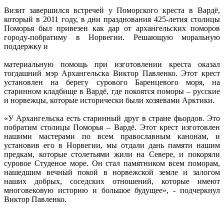
Визит завершился встречей у Поморского креста в Вардё,
который в 2011 году, в дни празднования 425-летия столицы
Поморья был привезен как дар от архангельских поморов
городу-побратиму в Норвегии. Решающую моральную
поддержку и
материальную помощь при изготовлении креста оказал
тогдашний мэр Архангельска Виктор Павленко. Этот крест
установлен на берегу сурового Баренцевого моря, на
старинном кладбище в Вардё, где покоятся поморы – русские
и норвежцы, которые исторически были хозяевами Арктики.
«У Архангельска есть старинный друг в стране фьордов. Это
побратим столицы Поморья – Вардё. Этот крест изготовлен
нашими мастерами по всем православным канонам, и
установив его в Норвегии, мы отдали дань памяти нашим
предкам, которые столетьями жили на Севере, и покоряли
суровое Студеное море. Он стал памятником всем поморам,
нашедшим вечный покой в норвежской земле и залогом
наших добрых, соседских отношений, которые имеют
многовековую историю и большое будущее», - подчеркнул
Виктор Павленко.