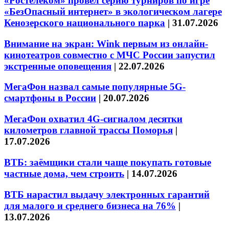
«Ростелеком» провел серию турниров по игре
«БезОпасный интернет» в экологическом лагере
Кенозерского национального парка
|
31.07.2026
Внимание на экран: Wink первым из онлайн-
кинотеатров совместно с МЧС России запустил
экстренные оповещения
|
22.07.2026
МегаФон назвал самые популярные 5G-
смартфоны в России
|
20.07.2026
МегаФон охватил 4G-сигналом десятки
километров главной трассы Поморья
|
17.07.2026
ВТБ: заёмщики стали чаще покупать готовые
частные дома, чем строить
|
14.07.2026
ВТБ нарастил выдачу электронных гарантий
для малого и среднего бизнеса на 76%
|
13.07.2026