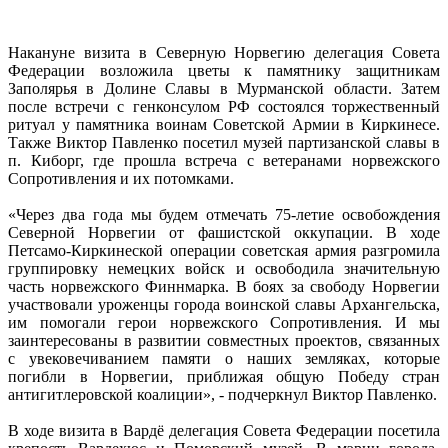
Накануне визита в Северную Норвегию делегация Совета
Федерации возложила цветы к памятнику защитникам
Заполярья в Долине Славы в Мурманской области. Затем
после встречи с генконсулом РФ состоялся торжественный
ритуал у памятника воинам Советской Армии в Киркинесе.
Также Виктор Павленко посетил музей партизанской славы в
п. Киборг, где прошла встреча с ветеранами норвежского
Сопротивления и их потомками.
«Через два года мы будем отмечать 75-летие освобождения
Северной Норвегии от фашистской оккупации. В ходе
Петсамо-Киркинеской операции советская армия разгромила
группировку немецких войск и освободила значительную
часть норвежского Финнмарка. В боях за свободу Норвегии
участвовали уроженцы города воинской славы Архангельска,
им помогали герои норвежского Сопротивления. И мы
заинтересованы в развитии совместных проектов, связанных
с увековечиванием памяти о наших земляках, которые
погибли в Норвегии, приближая общую Победу стран
антигитлеровской коалиции», - подчеркнул Виктор Павленко.
В ходе визита в Вардё делегация Совета Федерации посетила