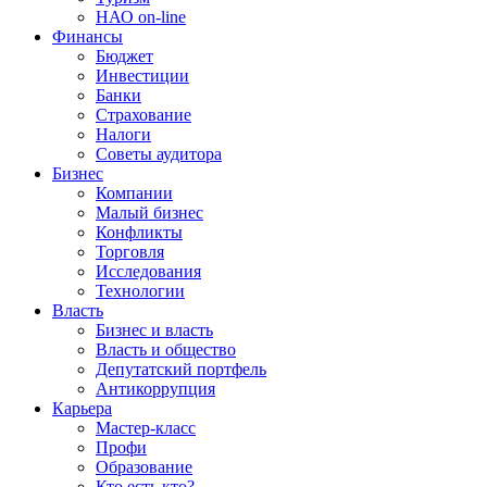
НАО on-line
Финансы
Бюджет
Инвестиции
Банки
Страхование
Налоги
Советы аудитора
Бизнес
Компании
Малый бизнес
Конфликты
Торговля
Исследования
Технологии
Власть
Бизнес и власть
Власть и общество
Депутатский портфель
Антикоррупция
Карьера
Мастер-класс
Профи
Образование
Кто есть кто?