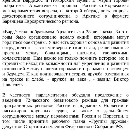
крепость Вардехюс и Поморский музей. В мэрии города-
побратима Архангельска прошла Российско-Норвежская
межпарламентская встреча, на которой обсуждались вопросы
двухстороннего сотрудничества в Арктике в формате
Баренцева Евроарктического региона.
«Вардё стал побратимом Архангельска 28 лет назад. За эти
годы было организовано немало акций, которыми могут
гордиться обе страны. У нас есть хорошая основа для развития
сотрудничества - это университетские связи, реализованные
проекты между больницами, школами, творческими
коллективами. Нам важно не только помнить историю, но и
стремиться находить возможности для укрепления и развития
отношений между нашими городами и странами в настоящем
и будущем. И как подтверждает история, дружба, замешанная
на треске и хлебе, - дружба на века», - заявил Виктор
Павленко.
В частности, парламентарии обсудили предложение о
введении 72-часового безвизового режима для граждан
приграничных регионов России и подданных Норвегии и
пассажиров круизных судов, а также о дальнейшем
сотрудничестве между парламентами России и Норвегии, в
том числе принятия рабочего плана «Группы дружбы»
депутатов Стортинга и членов Федерального Собрания РФ.