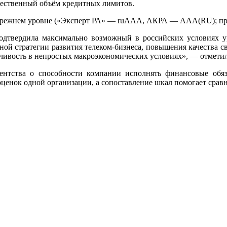
ественный объём кредитных лимитов.
 прежнем уровне («Эксперт РА» — ruAAA, АКРА — AAА(RU); пр
одтвердила максимально возможный в российских условиях у
тной стратегии развития телеком‑бизнеса, повышения качества с
чивость в непростых макроэкономических условиях», — отмет
тства о способности компании исполнять финансовые обязат
оценок одной организации, а сопоставление шкал помогает срав