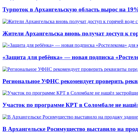
Турпоток в Архангельскую область вырос на 19
Жители Архангельска вновь получат доступ к горя
«Защита для ребёнка» — новая подписка «Ростеле
Региональное УФНС рекомендует проверить рекв
Участок по программе КРТ в Соломбале не нашё
В Архангельске Росимущество выставило на про