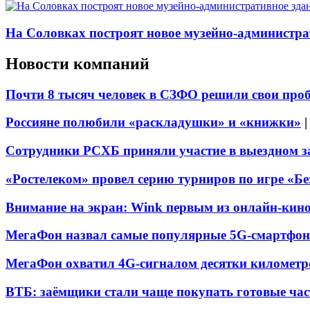
На Соловках построят новое музейно-администра
Новости компаний
Почти 8 тысяч человек в СЗФО решили свои про
Россияне полюбили «раскладушки» и «книжки»
Сотрудники РСХБ приняли участие в выездном за
«Ростелеком» провел серию турниров по игре «Б
Внимание на экран: Wink первым из онлайн-кино
МегаФон назвал самые популярные 5G-смартфон
МегаФон охватил 4G-сигналом десятки километр
ВТБ: заёмщики стали чаще покупать готовые час