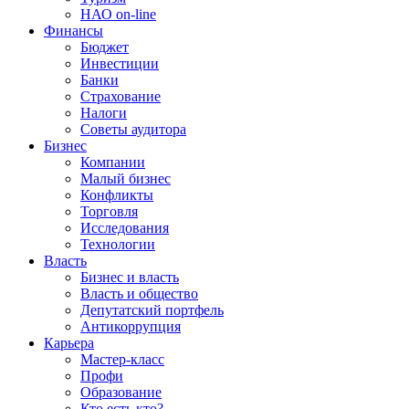
НАО on-line
Финансы
Бюджет
Инвестиции
Банки
Страхование
Налоги
Советы аудитора
Бизнес
Компании
Малый бизнес
Конфликты
Торговля
Исследования
Технологии
Власть
Бизнес и власть
Власть и общество
Депутатский портфель
Антикоррупция
Карьера
Мастер-класс
Профи
Образование
Кто есть кто?