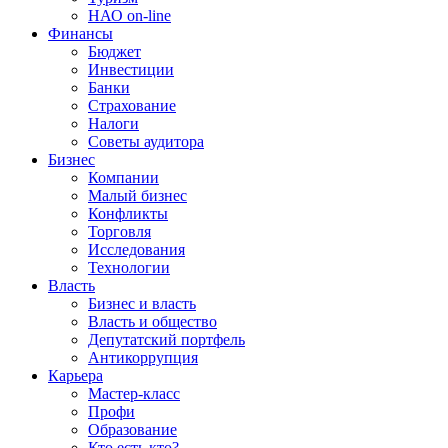
НАО on-line
Финансы
Бюджет
Инвестиции
Банки
Страхование
Налоги
Советы аудитора
Бизнес
Компании
Малый бизнес
Конфликты
Торговля
Исследования
Технологии
Власть
Бизнес и власть
Власть и общество
Депутатский портфель
Антикоррупция
Карьера
Мастер-класс
Профи
Образование
Кто есть кто?