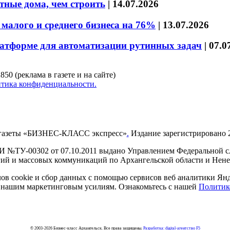
тные дома, чем строить
|
14.07.2026
малого и среднего бизнеса на 76%
|
13.07.2026
латформе для автоматизации рутинных задач
|
07.0
850 (реклама в газете и на сайте)
тика конфиденциальности.
газеты «БИЗНЕС-КЛАСС экспресс»
.
Издание зарегистрировано 2
И №ТУ-00302 от 07.10.2011 выдано Управлением Федеральной сл
й и массовых коммуникаций по Архангельской области и Нен
в cookie и сбор данных с помощью сервисов веб аналитики Янде
ия нашим маркетинговым усилиям. Ознакомьтесь с нашей
Политик
© 2003-2026 Бизнес-класс Архангельск. Все права защищены.
Разработка: digital-агентство F5