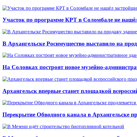
Участок по программе КРТ в Соломбале не нашё
В Архангельске Росимущество выставило на про
На Соловках построят новое музейно-администра
Архангельск впервые станет площадкой всеросси
Перекрытие Обводного канала в Архангельске про