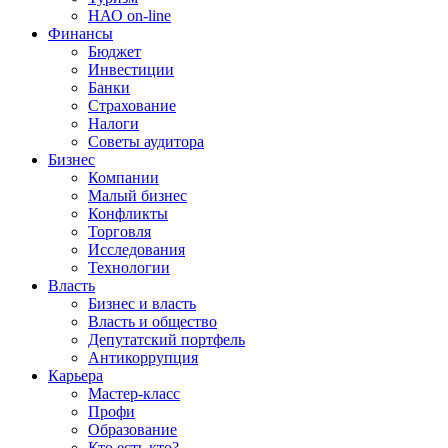
НАО on-line
Финансы
Бюджет
Инвестиции
Банки
Страхование
Налоги
Советы аудитора
Бизнес
Компании
Малый бизнес
Конфликты
Торговля
Исследования
Технологии
Власть
Бизнес и власть
Власть и общество
Депутатский портфель
Антикоррупция
Карьера
Мастер-класс
Профи
Образование
Кто есть кто?