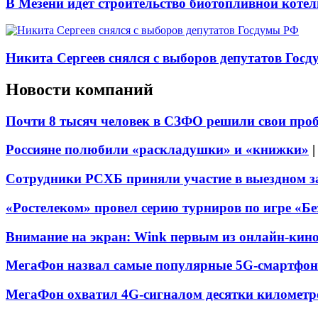
В Мезени идёт строительство биотопливной коте
Никита Сергеев снялся с выборов депутатов Гос
Новости компаний
Почти 8 тысяч человек в СЗФО решили свои про
Россияне полюбили «раскладушки» и «книжки»
Сотрудники РСХБ приняли участие в выездном за
«Ростелеком» провел серию турниров по игре «Б
Внимание на экран: Wink первым из онлайн-кино
МегаФон назвал самые популярные 5G-смартфон
МегаФон охватил 4G-сигналом десятки километр