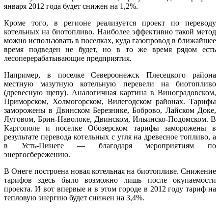
января 2012 года будет снижен на 1,2%.
Кроме того, в регионе реализуется проект по переводу
котельных на биотопливо. Наиболее эффективно такой метод
можно использовать в поселках, куда газопровод в ближайшее
время подведен не будет, но в то же время рядом есть
лесоперерабатывающие предприятия.
Например, в поселке Североонежск Плесецкого района
местную мазутную котельную перевели на биотопливо
(древесную щепу). Аналогичная картина в Виноградовском,
Приморском, Холмогорском, Вилегодском районах. Тарифы
заморожены в Двинском Березнике, Боброво, Лайском Доке,
Луговом, Брин-Наволоке, Двинском, Ильинско-Подомском. В
Каргополе и поселке Обозерском тарифы заморожены в
результате перевода котельных с угля на древесное топливо, а
в Усть-Пинеге — благодаря мероприятиям по
энергосбережению.
В Онеге построена новая котельная на биотопливе. Снижение
тарифов здесь было возможно лишь после окупаемости
проекта. И вот впервые и в этом городе в 2012 году тариф на
тепловую энергию будет снижен на 3,4%.