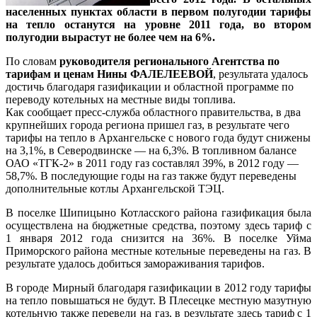
населенных пунктах области в первом полугодии тарифы
на тепло останутся на уровне 2011 года, во втором
полугодии вырастут не более чем на 6%.
По словам
руководителя регионального Агентства по
тарифам и ценам Нины ФАЛЕЛЕЕВОЙ
, результата удалось
достичь благодаря газификации и областной программе по
переводу котельных на местные виды топлива.
Как сообщает пресс-служба областного правительства, в два
крупнейших города региона пришел газ, в результате чего
тарифы на тепло в Архангельске с нового года будут снижены
на 3,1%, в Северодвинске — на 6,3%. В топливном балансе
ОАО «ТГК-2» в 2011 году газ составлял 39%, в 2012 году —
58,7%. В последующие годы на газ также будут переведены
дополнительные котлы Архангельской ТЭЦ.
В поселке Шипицыно Котласского района газификация была
осуществлена на бюджетные средства, поэтому здесь тариф с
1 января 2012 года снизится на 36%. В поселке Уйма
Приморского района местные котельные переведены на газ. В
результате удалось добиться замораживания тарифов.
В городе Мирный благодаря газификации в 2012 году тарифы
на тепло повышаться не будут. В Плесецке местную мазутную
котельную также перевели на газ, в результате здесь тариф с 1