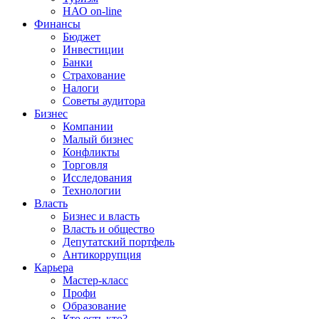
НАО on-line
Финансы
Бюджет
Инвестиции
Банки
Страхование
Налоги
Советы аудитора
Бизнес
Компании
Малый бизнес
Конфликты
Торговля
Исследования
Технологии
Власть
Бизнес и власть
Власть и общество
Депутатский портфель
Антикоррупция
Карьера
Мастер-класс
Профи
Образование
Кто есть кто?