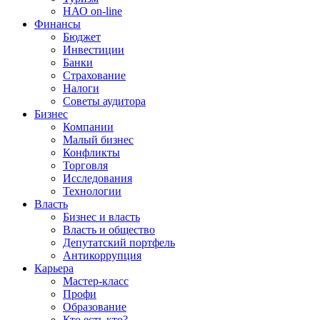
НАО on-line
Финансы
Бюджет
Инвестиции
Банки
Страхование
Налоги
Советы аудитора
Бизнес
Компании
Малый бизнес
Конфликты
Торговля
Исследования
Технологии
Власть
Бизнес и власть
Власть и общество
Депутатский портфель
Антикоррупция
Карьера
Мастер-класс
Профи
Образование
Кто есть кто?