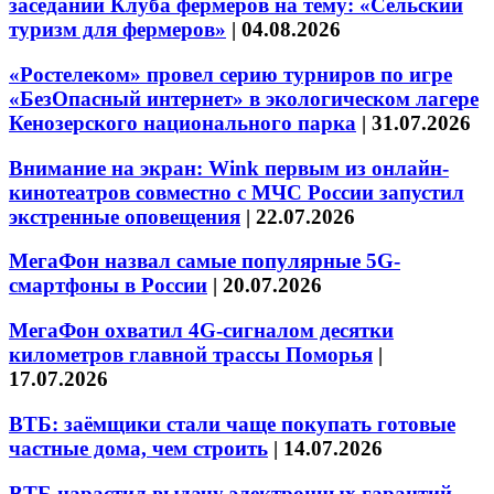
заседании Клуба фермеров на тему: «Сельский
туризм для фермеров»
|
04.08.2026
«Ростелеком» провел серию турниров по игре
«БезОпасный интернет» в экологическом лагере
Кенозерского национального парка
|
31.07.2026
Внимание на экран: Wink первым из онлайн-
кинотеатров совместно с МЧС России запустил
экстренные оповещения
|
22.07.2026
МегаФон назвал самые популярные 5G-
смартфоны в России
|
20.07.2026
МегаФон охватил 4G-сигналом десятки
километров главной трассы Поморья
|
17.07.2026
ВТБ: заёмщики стали чаще покупать готовые
частные дома, чем строить
|
14.07.2026
ВТБ нарастил выдачу электронных гарантий