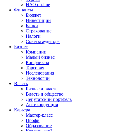
НАО on-line
Финансы
Бюджет
Инвестиции
Банки
Страхование
Налоги
Советы аудитора
Бизнес
Компании
Малый бизнес
Конфликты
Торговля
Исследования
Технологии
Власть
Бизнес и власть
Власть и общество
Депутатский портфель
Антикоррупция
Карьера
Мастер-класс
Профи
Образование
Кто есть кто?