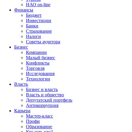
НАО on-line
Финансы
Бюджет
Инвестиции
Банки
Страхование
Налоги
Советы аудитора
Бизнес
Компании
Малый бизнес
Конфликты
Торговля
Исследования
Технологии
Власть
Бизнес и власть
Власть и общество
Депутатский портфель
Антикоррупция
Карьера
Мастер-класс
Профи
Образование
Кто есть кто?