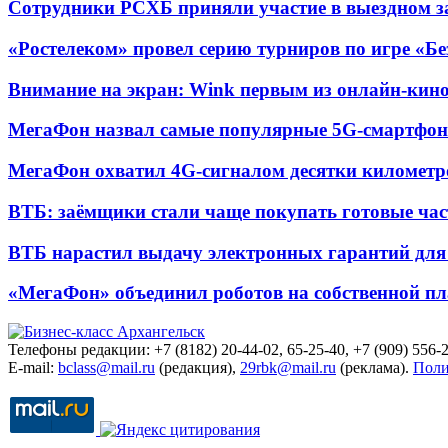
Сотрудники РСХБ приняли участие в выездном за
«Ростелеком» провел серию турниров по игре «Б
Внимание на экран: Wink первым из онлайн-кино
МегаФон назвал самые популярные 5G-смартфон
МегаФон охватил 4G-сигналом десятки километр
ВТБ: заёмщики стали чаще покупать готовые час
ВТБ нарастил выдачу электронных гарантий для 
«МегаФон» объединил роботов на собственной п
Телефоны редакции: +7 (8182) 20-44-02, 65-25-40, +7 (909) 556-2
E-mail:
bclass@mail.ru
(редакция),
29rbk@mail.ru
(реклама).
Поли