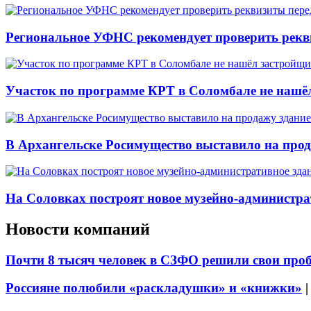
Региональное УФНС рекомендует проверить рекв
Участок по программе КРТ в Соломбале не нашё
В Архангельске Росимущество выставило на про
На Соловках построят новое музейно-администра
Новости компаний
Почти 8 тысяч человек в СЗФО решили свои про
Россияне полюбили «раскладушки» и «книжки»