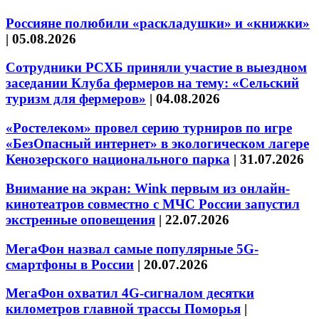
Россияне полюбили «раскладушки» и «книжки»
|
05.08.2026
Сотрудники РСХБ приняли участие в выездном
заседании Клуба фермеров на тему: «Сельский
туризм для фермеров»
|
04.08.2026
«Ростелеком» провел серию турниров по игре
«БезОпасный интернет» в экологическом лагере
Кенозерского национального парка
|
31.07.2026
Внимание на экран: Wink первым из онлайн-
кинотеатров совместно с МЧС России запустил
экстренные оповещения
|
22.07.2026
МегаФон назвал самые популярные 5G-
смартфоны в России
|
20.07.2026
МегаФон охватил 4G-сигналом десятки
километров главной трассы Поморья
|