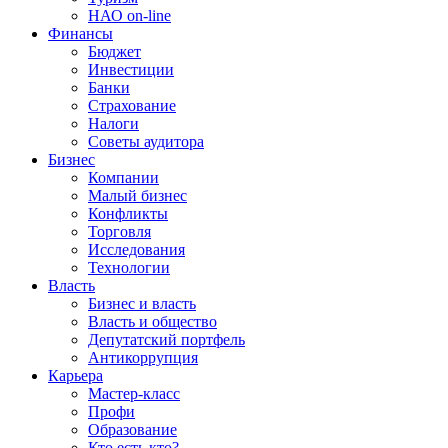
НАО on-line
Финансы
Бюджет
Инвестиции
Банки
Страхование
Налоги
Советы аудитора
Бизнес
Компании
Малый бизнес
Конфликты
Торговля
Исследования
Технологии
Власть
Бизнес и власть
Власть и общество
Депутатский портфель
Антикоррупция
Карьера
Мастер-класс
Профи
Образование
Кто есть кто?