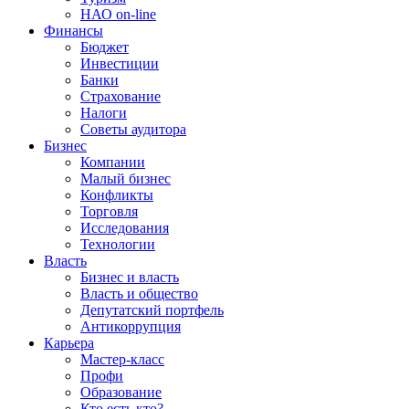
НАО on-line
Финансы
Бюджет
Инвестиции
Банки
Страхование
Налоги
Советы аудитора
Бизнес
Компании
Малый бизнес
Конфликты
Торговля
Исследования
Технологии
Власть
Бизнес и власть
Власть и общество
Депутатский портфель
Антикоррупция
Карьера
Мастер-класс
Профи
Образование
Кто есть кто?