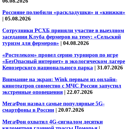
06.08.2026
Россияне полюбили «раскладушки» и «книжки»
|
05.08.2026
Сотрудники РСХБ приняли участие в выездном
заседании Клуба фермеров на тему: «Сельский
туризм для фермеров»
|
04.08.2026
«Ростелеком» провел серию турниров по игре
«БезОпасный интернет» в экологическом лагере
Кенозерского национального парка
|
31.07.2026
Внимание на экран: Wink первым из онлайн-
кинотеатров совместно с МЧС России запустил
экстренные оповещения
|
22.07.2026
МегаФон назвал самые популярные 5G-
смартфоны в России
|
20.07.2026
МегаФон охватил 4G-сигналом десятки
километров главной трассы Поморья
|