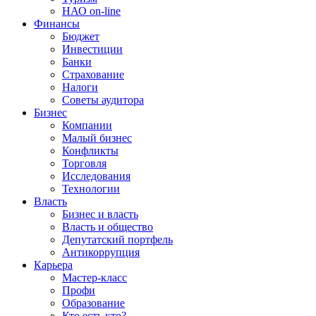
НАО on-line
Финансы
Бюджет
Инвестиции
Банки
Страхование
Налоги
Советы аудитора
Бизнес
Компании
Малый бизнес
Конфликты
Торговля
Исследования
Технологии
Власть
Бизнес и власть
Власть и общество
Депутатский портфель
Антикоррупция
Карьера
Мастер-класс
Профи
Образование
Кто есть кто?