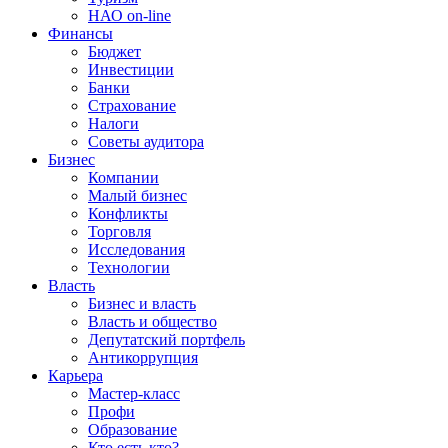
НАО on-line
Финансы
Бюджет
Инвестиции
Банки
Страхование
Налоги
Советы аудитора
Бизнес
Компании
Малый бизнес
Конфликты
Торговля
Исследования
Технологии
Власть
Бизнес и власть
Власть и общество
Депутатский портфель
Антикоррупция
Карьера
Мастер-класс
Профи
Образование
Кто есть кто?