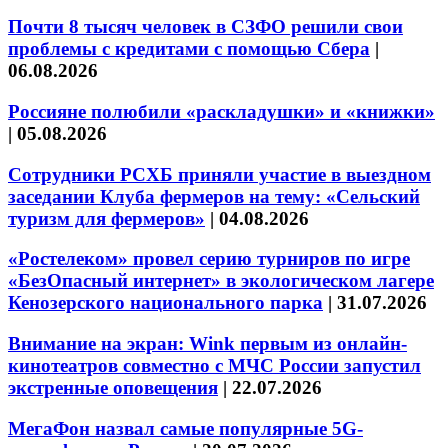
Почти 8 тысяч человек в СЗФО решили свои
проблемы с кредитами с помощью Сбера
|
06.08.2026
Россияне полюбили «раскладушки» и «книжки»
|
05.08.2026
Сотрудники РСХБ приняли участие в выездном
заседании Клуба фермеров на тему: «Сельский
туризм для фермеров»
|
04.08.2026
«Ростелеком» провел серию турниров по игре
«БезОпасный интернет» в экологическом лагере
Кенозерского национального парка
|
31.07.2026
Внимание на экран: Wink первым из онлайн-
кинотеатров совместно с МЧС России запустил
экстренные оповещения
|
22.07.2026
МегаФон назвал самые популярные 5G-