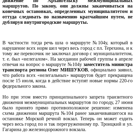
движение по Архангельску межмуниципальных
маршрутов. По закону, они должны заканчиваться на
конечных остановках, определенных муниципалитетом и
оттуда следовать по назначению кратчайшим путем, не
дублируя внутригородские маршруты.
В частности тогда речь шла о маршруте №104у, который в
нарушение всех норм шел через весь город с пл. Терехина, и к
тому же перевозчик не заключал договор с муниципалитетом,
т. е. был «нелегалом». На заседании рабочей группы в апреле
отвечая на вопрос о маршруте №104у
заместитель министра
транспорта региона Олег МИШУКОВ
, официально заявил,
что работа всех «нелегальных» маршрутов будет прекращена
после 15 июля, когда в действие вступят новые нормы 220-го
федерального закона.
Но при этом вместо принципиального запрета транзитного
движения межмуниципальных маршрутов по городу, 27 июня
было принято прямо противоположное решение: изменена
схема движении маршрута №104 ранее заканчивавшегося на
остановке Морской речной вокзал. Теперь он может ездить
через весь город по и так перегруженному пр. Троицкий и ул.
Гагарина до железнодорожного вокзала.