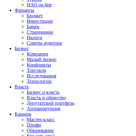
НАО on-line
Финансы
Бюджет
Инвестиции
Банки
Страхование
Налоги
Советы аудитора
Бизнес
Компании
Малый бизнес
Конфликты
Торговля
Исследования
Технологии
Власть
Бизнес и власть
Власть и общество
Депутатский портфель
Антикоррупция
Карьера
Мастер-класс
Профи
Образование
Кто есть кто?