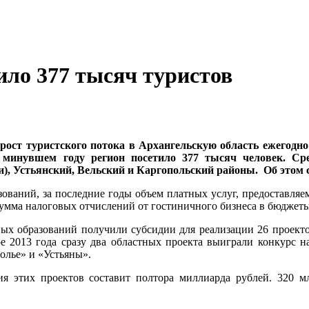
ило 377 тысяч туристов
рост туристского потока в Архангельскую область ежегодно 
В минувшем году регион посетило 377 тысяч человек. Ср
), Устьянский, Вельский и Каргопольский районы. Об этом с
ваний, за последние годы объем платных услуг, предоставляе
умма налоговых отчислений от гостиничного бизнеса в бюджеты
х образований получили субсидии для реализации 26 проекто
ре 2013 года сразу два областных проекта выиграли конкурс н
олье» и «Устьяны».
я этих проектов составит полтора миллиарда рублей. 320 мл