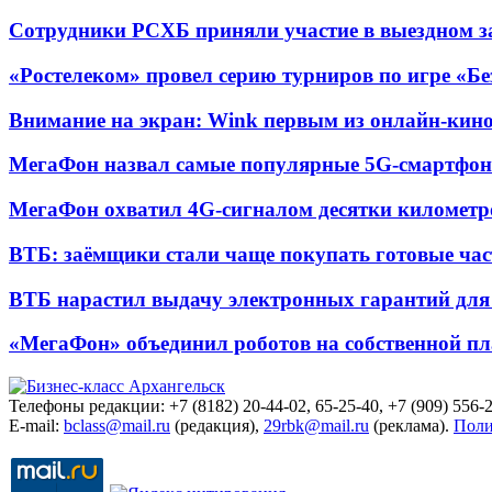
Сотрудники РСХБ приняли участие в выездном за
«Ростелеком» провел серию турниров по игре «Б
Внимание на экран: Wink первым из онлайн-кино
МегаФон назвал самые популярные 5G-смартфон
МегаФон охватил 4G-сигналом десятки километр
ВТБ: заёмщики стали чаще покупать готовые час
ВТБ нарастил выдачу электронных гарантий для 
«МегаФон» объединил роботов на собственной п
Телефоны редакции: +7 (8182) 20-44-02, 65-25-40, +7 (909) 556-2
E-mail:
bclass@mail.ru
(редакция),
29rbk@mail.ru
(реклама).
Поли