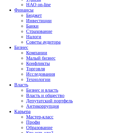
НАО on-line
Финансы
Бюджет
Инвестиции
Банки
Страхование
Налоги
Советы аудитора
Бизнес
Компании
Малый бизнес
Конфликты
Торговля
Исследования
Технологии
Власть
Бизнес и власть
Власть и общество
Депутатский портфель
Антикоррупция
Карьера
Мастер-класс
Профи
Образование
Кто есть кто?