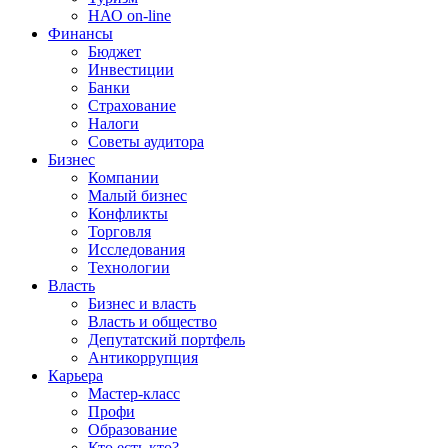
НАО on-line
Финансы
Бюджет
Инвестиции
Банки
Страхование
Налоги
Советы аудитора
Бизнес
Компании
Малый бизнес
Конфликты
Торговля
Исследования
Технологии
Власть
Бизнес и власть
Власть и общество
Депутатский портфель
Антикоррупция
Карьера
Мастер-класс
Профи
Образование
Кто есть кто?