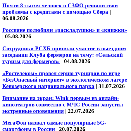
Почти 8 тысяч человек в СЗФО решили свои
проблемы с кредитами с помощью Сбера
|
06.08.2026
Россияне полюбили «раскладушки» и «книжки»
|
05.08.2026
Сотрудники РСХБ приняли участие в выездном
заседании Клуба фермеров на тему: «Сельский
туризм для фермеров»
|
04.08.2026
«Ростелеком» провел серию турниров по игре
«БезОпасный интернет» в экологическом лагере
Кенозерского национального парка
|
31.07.2026
Внимание на экран: Wink первым из онлайн-
кинотеатров совместно с МЧС России запустил
экстренные оповещения
|
22.07.2026
МегаФон назвал самые популярные 5G-
смартфоны в России
|
20.07.2026