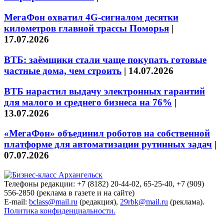
МегаФон охватил 4G-сигналом десятки
километров главной трассы Поморья
|
17.07.2026
ВТБ: заёмщики стали чаще покупать готовые
частные дома, чем строить
|
14.07.2026
ВТБ нарастил выдачу электронных гарантий
для малого и среднего бизнеса на 76%
|
13.07.2026
«МегаФон» объединил роботов на собственной
платформе для автоматизации рутинных задач
|
07.07.2026
Телефоны редакции: +7 (8182) 20-44-02, 65-25-40, +7 (909)
556-2850 (реклама в газете и на сайте)
E-mail:
bclass@mail.ru
(редакция),
29rbk@mail.ru
(реклама).
Политика конфиденциальности.