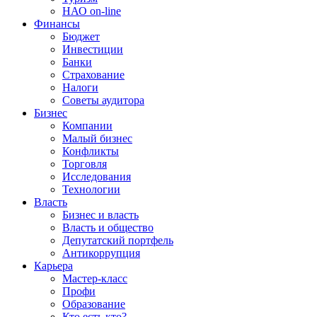
НАО on-line
Финансы
Бюджет
Инвестиции
Банки
Страхование
Налоги
Советы аудитора
Бизнес
Компании
Малый бизнес
Конфликты
Торговля
Исследования
Технологии
Власть
Бизнес и власть
Власть и общество
Депутатский портфель
Антикоррупция
Карьера
Мастер-класс
Профи
Образование
Кто есть кто?