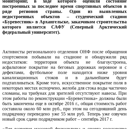
мониторинг, в ходе которого оценили состояние
построенных за последнее время спортивных объектов в
ряде регионов страны. Один из выявленных
недостроенных объектов – студенческий стадион
«Буревестник» в Архангельске, заказчиком строительства
которого является САФУ (Северный Арктический
федеральный университет).
Активисты регионального отделения ОНФ после обращения
спортсменов побывали на стадионе и обнаружили ряд
недостатков: территория объекта не благоустроена,
асфальтовое покрытие на беговых дорожках неровное и с
дефектами, футбольное поле находится ниже уровня
канализационных стоков и в дальнейшем будет
подтапливаться. Кроме того, искусственное покрытие поля в
некоторых местах испорчено, желоба для стока воды частично
сломаны, на трибунах для зрителей отсутствуют навесы. При
этом работы по реконструкции «Буревестника» должны были
быть закончены еще в октябре 2016 г., общая стоимость работ
составила около 60 млн руб., при этом на сегодняшний день
подрядчику переведено уже 55 млн руб. Теперь уже озвучен
новый срок сдачи подрядчиком работ – сентябрь 2017 г.
«Для развития массовой физкультуры и спорта государство