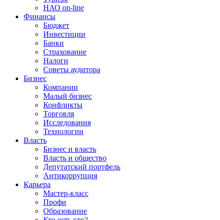
НАО on-line
Финансы
Бюджет
Инвестиции
Банки
Страхование
Налоги
Советы аудитора
Бизнес
Компании
Малый бизнес
Конфликты
Торговля
Исследования
Технологии
Власть
Бизнес и власть
Власть и общество
Депутатский портфель
Антикоррупция
Карьера
Мастер-класс
Профи
Образование
Кто есть кто?