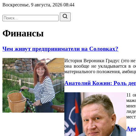
Воскресенье, 9 августа, 2026
08:44
Финансы
Чем живут предприниматели на Соловках?
История Вероники Градус (это не
она вообще не укладывается в о
материального положения, амбиции
Анатолий Кожин: Роль деп
11 о
мажо
мне
лиде
мест
Аре