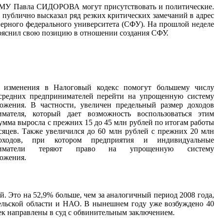
ГМУ Павла СИДОРОВА могут присутствовать и политические.
он публично высказал ряд резких критических замечаний в адрес
верного федерального университета (СФУ). На прошлой неделе
пояснил свою позицию в отношении создания СФУ.
изменения в Налоговый кодекс помогут большему числу
средних предпринимателей перейти на упрощенную систему
ожения. В частности, увеличен предельный размер доходов
имателя, который дает возможность воспользоваться этим
умма выросла с прежних 15 до 45 млн рублей по итогам работы
сяцев. Также увеличился до 60 млн рублей с прежних 20 млн
оходов, при котором предприятия и индивидуальные
ниматели теряют право на упрощенную систему
ожения.
. Это на 52,9% больше, чем за аналогичный период 2008 года,
ельской области и НАО. В нынешнем году уже возбуждено 40
ек направлены в суд с обвинительным заключением.