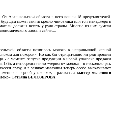
 От Архангельской области в него вошли 18 представителей.
 будущем может занять кресло чиновника или топ-менеджера в
матели должны встать у руля страны. Многие из них сумели
экономического хаоса и сейчас...
гельской области появилось молоко в непривычной черной
олоком для похорон». Но как бы отрицательно ни реагировали
ицо - с момента запуска продукции в новой упаковке продажи
 13%, а непосредственно «черного» молока – в несколько раз.
ески сразу, и в заявках магазины теперь особо высказывают
менно в черной упаковке», - рассказала
мастер молочного
Молоко» Татьяна БЕЛОЗЕРОВА
.